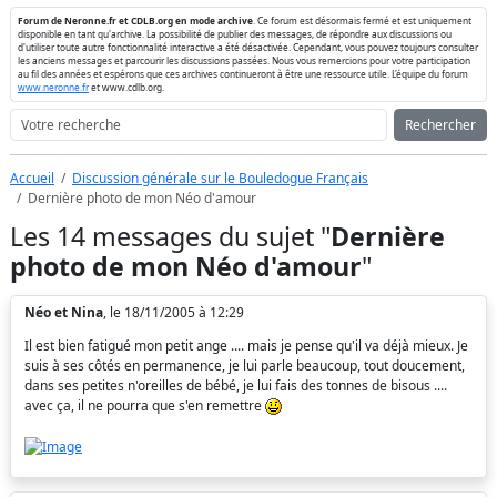
Forum de Neronne.fr et CDLB.org en mode archive
. Ce forum est désormais fermé et est uniquement
disponible en tant qu'archive. La possibilité de publier des messages, de répondre aux discussions ou
d'utiliser toute autre fonctionnalité interactive a été désactivée. Cependant, vous pouvez toujours consulter
les anciens messages et parcourir les discussions passées. Nous vous remercions pour votre participation
au fil des années et espérons que ces archives continueront à être une ressource utile. L'équipe du forum
www.neronne.fr
et www.cdlb.org.
Rechercher
Accueil
Discussion générale sur le Bouledogue Français
Dernière photo de mon Néo d'amour
Les 14 messages du sujet "
Dernière
photo de mon Néo d'amour
"
Néo et Nina
, le 18/11/2005 à 12:29
Il est bien fatigué mon petit ange .... mais je pense qu'il va déjà mieux. Je
suis à ses côtés en permanence, je lui parle beaucoup, tout doucement,
dans ses petites n'oreilles de bébé, je lui fais des tonnes de bisous ....
avec ça, il ne pourra que s'en remettre