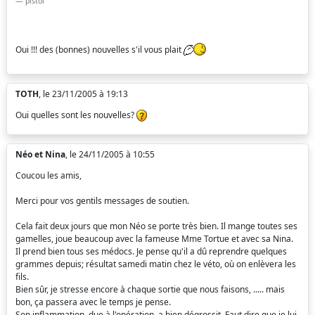
pistol
Oui !!! des (bonnes) nouvelles s'il vous plait
TOTH
, le 23/11/2005 à 19:13
Oui quelles sont les nouvelles?
Néo et Nina
, le 24/11/2005 à 10:55
Coucou les amis,
Merci pour vos gentils messages de soutien.
Cela fait deux jours que mon Néo se porte très bien. Il mange toutes ses
gamelles, joue beaucoup avec la fameuse Mme Tortue et avec sa Nina.
Il prend bien tous ses médocs. Je pense qu'il a dû reprendre quelques
grammes depuis; résultat samedi matin chez le véto, où on enlèvera les
fils.
Bien sûr, je stresse encore à chaque sortie que nous faisons, ..... mais
bon, ça passera avec le temps je pense.
Son inflammation, due à l'opération, a bien dégrossit. Faut dire que je lui