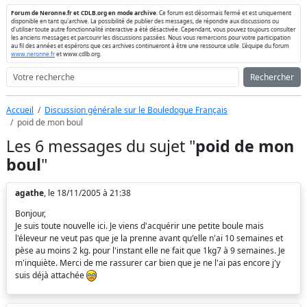
Forum de Neronne.fr et CDLB.org en mode archive
. Ce forum est désormais fermé et est uniquement
disponible en tant qu'archive. La possibilité de publier des messages, de répondre aux discussions ou
d'utiliser toute autre fonctionnalité interactive a été désactivée. Cependant, vous pouvez toujours consulter
les anciens messages et parcourir les discussions passées. Nous vous remercions pour votre participation
au fil des années et espérons que ces archives continueront à être une ressource utile. L'équipe du forum
www.neronne.fr
et www.cdlb.org.
Rechercher
Accueil
Discussion générale sur le Bouledogue Français
poid de mon boul
Les 6 messages du sujet "
poid de mon
boul
"
agathe
, le 18/11/2005 à 21:38
Bonjour,
Je suis toute nouvelle ici. Je viens d'acquérir une petite boule mais
l'éleveur ne veut pas que je la prenne avant qu'elle n'ai 10 semaines et
pèse au moins 2 kg. pour l'instant elle ne fait que 1kg7 à 9 semaines. Je
m'inquiète. Merci de me rassurer car bien que je ne l'ai pas encore j'y
suis déjà attachée