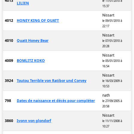
4013
le 11/01/2010 à
LILIEN
15:37
Nissart
4012
HONEY KING OF QUATT
le 09/01/2010 à
22:17
Nissart
4010
Quatt Honey Bear
le 07/01/2010 à
20:28
Nissart
4009
BOMLITZ KOKO
le 05/01/2010 à
16:54
Nissart
3924
Toutou Terrible von Ratibor und Corvey
le 16/03/2009 à
10:53
nath
798
Dates de naissance et décès pour compléter
le 27/09/2005 à
20:58
Nissart
3860
Ivonn von glondorf
le 11/11/2008 à
10:27