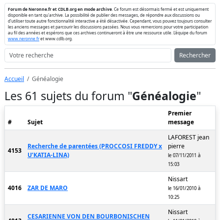
Forum de Neronne.fr et CDLB.org en mode archive
. Ce forum est désormais fermé et est uniquement
disponible en tant qu'archive. La possibilité de publier des messages, de répondre aux discussions ou
d'utiliser toute autre fonctionnalité interactive a été désactivée. Cependant, vous pouvez toujours consulter
les anciens messages et parcourir les discussions passées. Nous vous remercions pour votre participation
au fil des années et espérons que ces archives continueront à être une ressource utile. L'équipe du forum
www.neronne.fr
et www.cdlb.org.
Rechercher
Accueil
Généalogie
Les 61 sujets du forum "
Généalogie
"
Premier
#
Sujet
message
LAFOREST jean
Recherche de parentées (PROCCOSI FREDDY x
pierre
4153
U’KATIA-LINA)
le 07/11/2011 à
15:03
Nissart
4016
ZAR DE MARO
le 16/01/2010 à
10:25
Nissart
CESARIENNE VON DEN BOURBONISCHEN