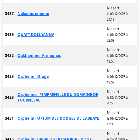
Nissart
3437
Nokomis omeme
le 02/12/2007 à
21:19
Nissart
3436
QUATT DOLLYANNA
le 01/12/2007 à
22:02
Nissart
3432
Oakhammer Armagnac
le 01/12/2007 à
12:56
Nissart
3433
Orphelin : Orage
le 01/12/2007 à
18:52
Nissart
Orpheline : PIMPRENELLE DU DOMAINE DE
3428
le 30/11/2007 à
TOURNESAC
20:55
Nissart
3431
Orphelin : OPIUM DES DODGES DE L'ABBAYE
le 01/12/2007 à
12:39
Nissart
3415
Orphelin : BABALOU DU SOURIRE DOUX
le 25/11/2007 à