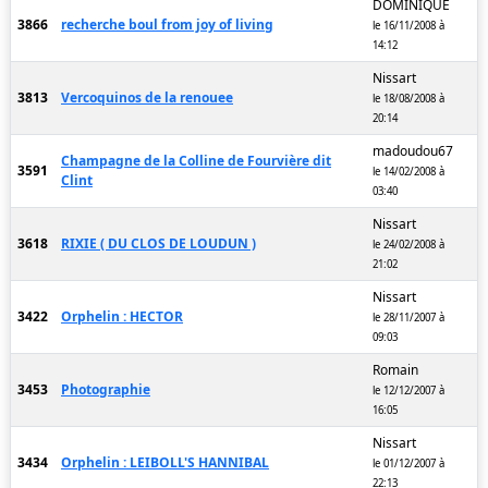
DOMINIQUE
3866
recherche boul from joy of living
le 16/11/2008 à
14:12
Nissart
3813
Vercoquinos de la renouee
le 18/08/2008 à
20:14
madoudou67
Champagne de la Colline de Fourvière dit
3591
le 14/02/2008 à
Clint
03:40
Nissart
3618
RIXIE ( DU CLOS DE LOUDUN )
le 24/02/2008 à
21:02
Nissart
3422
Orphelin : HECTOR
le 28/11/2007 à
09:03
Romain
3453
Photographie
le 12/12/2007 à
16:05
Nissart
3434
Orphelin : LEIBOLL'S HANNIBAL
le 01/12/2007 à
22:13