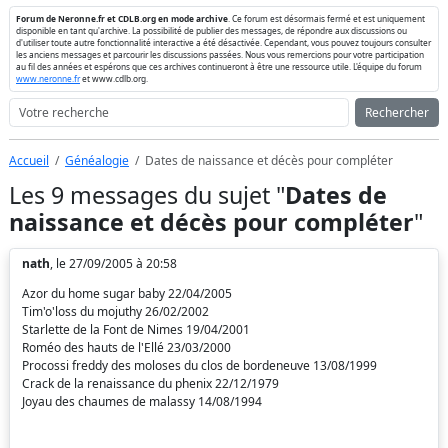
Forum de Neronne.fr et CDLB.org en mode archive
. Ce forum est désormais fermé et est uniquement
disponible en tant qu'archive. La possibilité de publier des messages, de répondre aux discussions ou
d'utiliser toute autre fonctionnalité interactive a été désactivée. Cependant, vous pouvez toujours consulter
les anciens messages et parcourir les discussions passées. Nous vous remercions pour votre participation
au fil des années et espérons que ces archives continueront à être une ressource utile. L'équipe du forum
www.neronne.fr
et www.cdlb.org.
Rechercher
Accueil
Généalogie
Dates de naissance et décès pour compléter
Les 9 messages du sujet "
Dates de
naissance et décès pour compléter
"
nath
, le 27/09/2005 à 20:58
Azor du home sugar baby 22/04/2005
Tim'o'loss du mojuthy 26/02/2002
Starlette de la Font de Nimes 19/04/2001
Roméo des hauts de l'Ellé 23/03/2000
Procossi freddy des moloses du clos de bordeneuve 13/08/1999
Crack de la renaissance du phenix 22/12/1979
Joyau des chaumes de malassy 14/08/1994