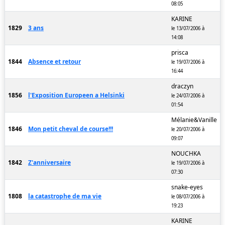
08:05
KARINE
1829
3 ans
le 13/07/2006 à
14:08
prisca
1844
Absence et retour
le 19/07/2006 à
16:44
draczyn
1856
l'Exposition Europeen a Helsinki
le 24/07/2006 à
01:54
Mélanie&Vanille
1846
Mon petit cheval de course!!!
le 20/07/2006 à
09:07
NOUCHKA
1842
Z'anniversaire
le 19/07/2006 à
07:30
snake-eyes
1808
la catastrophe de ma vie
le 08/07/2006 à
19:23
KARINE