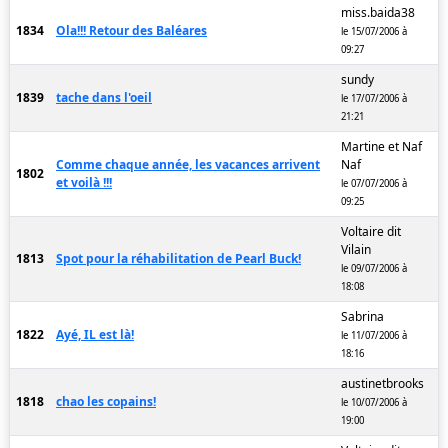
miss.baida38
1834
Ola!!! Retour des Baléares
le 15/07/2006 à
09:27
sundy
1839
tache dans l'oeil
le 17/07/2006 à
21:21
Martine et Naf
Comme chaque année, les vacances arrivent
Naf
1802
et voilà !!!
le 07/07/2006 à
09:25
Voltaire dit
Vilain
1813
Spot pour la réhabilitation de Pearl Buck!
le 09/07/2006 à
18:08
Sabrina
1822
Ayé, IL est là!
le 11/07/2006 à
18:16
austinetbrooks
1818
chao les copains!
le 10/07/2006 à
19:00