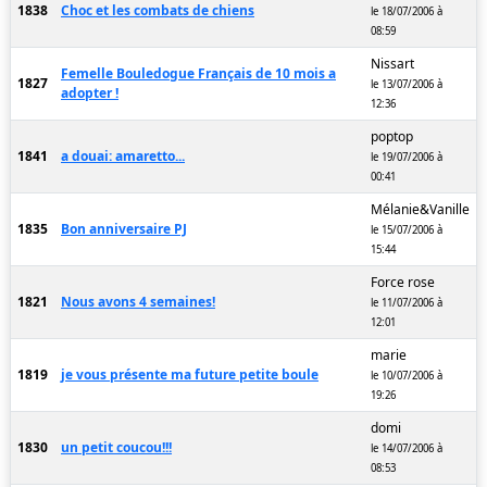
1838
Choc et les combats de chiens
le 18/07/2006 à
08:59
Nissart
Femelle Bouledogue Français de 10 mois a
1827
le 13/07/2006 à
adopter !
12:36
poptop
1841
a douai: amaretto...
le 19/07/2006 à
00:41
Mélanie&Vanille
1835
Bon anniversaire PJ
le 15/07/2006 à
15:44
Force rose
1821
Nous avons 4 semaines!
le 11/07/2006 à
12:01
marie
1819
je vous présente ma future petite boule
le 10/07/2006 à
19:26
domi
1830
un petit coucou!!!
le 14/07/2006 à
08:53