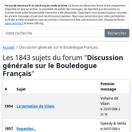
Forum de Neronne.fr et CDLB.org en mode archive
. Ce forum est désormais fermé et est uniquement
disponible en tant qu'archive. La possibilité de publier des messages, de répondre aux discussions ou
d'utiliser toute autre fonctionnalité interactive a été désactivée. Cependant, vous pouvez toujours consulter
les anciens messages et parcourir les discussions passées. Nous vous remercions pour votre participation
au fil des années et espérons que ces archives continueront à être une ressource utile. L'équipe du forum
www.neronne.fr
et www.cdlb.org.
Rechercher
Accueil
Discussion générale sur le Bouledogue Français
Les 1843 sujets du forum "
Discussion
générale sur le Bouledogue
Français
"
Premier
#
Sujet
message
Voltaire dit
Vilain
1854
La tentation de Vilain
le 23/07/2006 à
21:16
Speedy & Velda
1857
Regardez...
le 24/07/2006 à