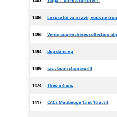
1483
Taïga : "on m'a torturé!!!"
1486
Le rose lui va a ravir, vous ne tro
1496
Vente aux enchères collection ob
1494
dog dancing
1489
taz : bouli chanteur!!!
1474
Théo a 4 ans
1417
CACS Maubeuge 15 et 16 avril