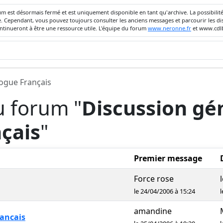
um est désormais fermé et est uniquement disponible en tant qu'archive. La possibili
ivée. Cependant, vous pouvez toujours consulter les anciens messages et parcourir les
ontinueront à être une ressource utile. L'équipe du forum
www.neronne.fr
et www.cdlb
dogue Français
u forum "
Discussion gén
çais
"
Premier message
Force rose
l
le 24/04/2006 à 15:24
l
amandine
rancais