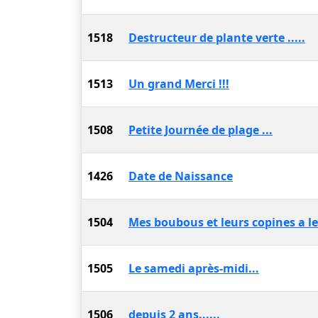
1518
Destructeur de plante verte .....
1513
Un grand Merci !!!
1508
Petite Journée de plage ...
1426
Date de Naissance
1504
Mes boubous et leurs copines a le
1505
Le samedi après-midi...
1506
depuis 2 ans......