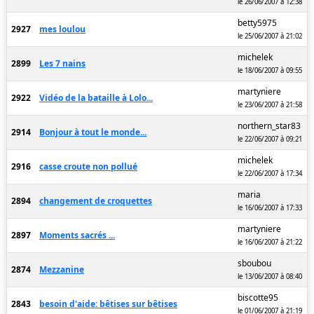
le 26/06/2007 à 12:38
betty5975
2927
mes loulou
le 25/06/2007 à 21:02
michelek
2899
Les 7 nains
le 18/06/2007 à 09:55
martyniere
2922
Vidéo de la bataille à Lolo...
le 23/06/2007 à 21:58
northern_star83
2914
Bonjour à tout le monde...
le 22/06/2007 à 09:21
michelek
2916
casse croute non pollué
le 22/06/2007 à 17:34
maria
2894
changement de croquettes
le 16/06/2007 à 17:33
martyniere
2897
Moments sacrés ...
le 16/06/2007 à 21:22
sboubou
2874
Mezzanine
le 13/06/2007 à 08:40
biscotte95
2843
besoin d'aide: bêtises sur bêtises
le 01/06/2007 à 21:19