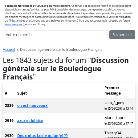
Forum de Neronne.fr et CDLB.org en mode archive
. Ce forum est désormais fermé et est uniquement
disponible en tant qu'archive. La possibilité de publier des messages, de répondre aux discussions ou
d'utiliser toute autre fonctionnalité interactive a été désactivée. Cependant, vous pouvez toujours consulter
les anciens messages et parcourir les discussions passées. Nous vous remercions pour votre participation
au fil des années et espérons que ces archives continueront à être une ressource utile. L'équipe du forum
www.neronne.fr
et www.cdlb.org.
Rechercher
Accueil
Discussion générale sur le Bouledogue Français
Les 1843 sujets du forum "
Discussion
générale sur le Bouledogue
Français
"
Premier
#
Sujet
message
laeti_é_joey
2889
on est nouveaux!
le 15/06/2007 à 13:44
Marie-Laure
2919
azur et lolotte
le 23/06/2007 à 17:47
Thierry34
2930
Deux plus facile qu'un(e) ??