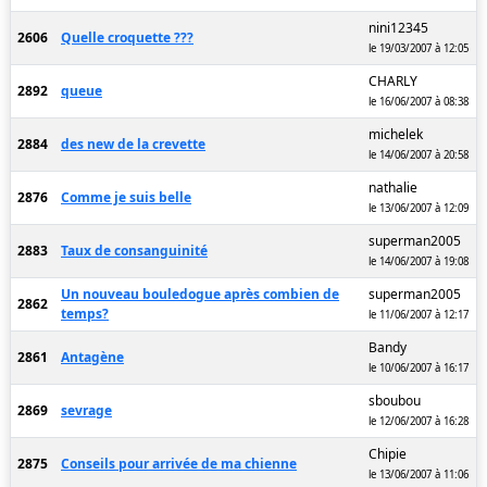
nini12345
2606
Quelle croquette ???
le 19/03/2007 à 12:05
CHARLY
2892
queue
le 16/06/2007 à 08:38
michelek
2884
des new de la crevette
le 14/06/2007 à 20:58
nathalie
2876
Comme je suis belle
le 13/06/2007 à 12:09
superman2005
2883
Taux de consanguinité
le 14/06/2007 à 19:08
Un nouveau bouledogue après combien de
superman2005
2862
temps?
le 11/06/2007 à 12:17
Bandy
2861
Antagène
le 10/06/2007 à 16:17
sboubou
2869
sevrage
le 12/06/2007 à 16:28
Chipie
2875
Conseils pour arrivée de ma chienne
le 13/06/2007 à 11:06