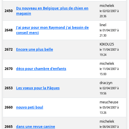
michelek
Du nouveau en Belgique: plus de chien en
2450
le 02/02/2007 à
magasin
20:36
linel
J'ai peur pour mon Raymond j'ai besoin de
2648
le 01/04/2007 à
conseil merci
21:30
KIKOU25
2672
Encore une plus belle
le 11/04/2007 à
19:24
michelek
2670
déco pour chambre d'enfants
le 11/04/2007 à
15:00
draczyn
2653
Les voeux pour la Pâques
le 02/04/2007 à
19:56
meucheuse
2660
nouvo peti boul
le 05/04/2007 à
13:26
michelek
2665
dans une revue canine
le 06/04/2007 à