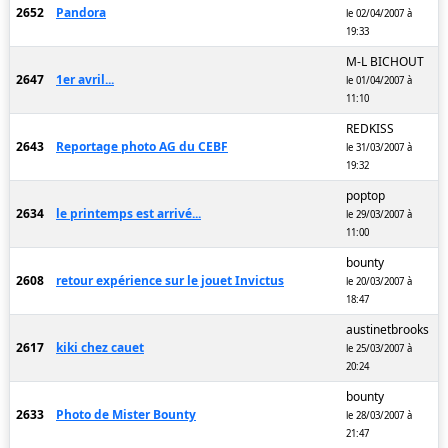
2652
Pandora
le 02/04/2007 à
19:33
M-L BICHOUT
2647
1er avril...
le 01/04/2007 à
11:10
REDKISS
2643
Reportage photo AG du CEBF
le 31/03/2007 à
19:32
poptop
2634
le printemps est arrivé...
le 29/03/2007 à
11:00
bounty
2608
retour expérience sur le jouet Invictus
le 20/03/2007 à
18:47
austinetbrooks
2617
kiki chez cauet
le 25/03/2007 à
20:24
bounty
2633
Photo de Mister Bounty
le 28/03/2007 à
21:47