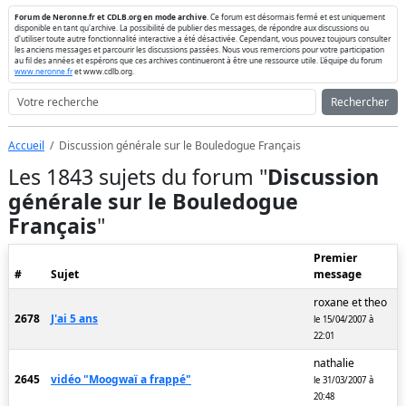
Forum de Neronne.fr et CDLB.org en mode archive
. Ce forum est désormais fermé et est uniquement
disponible en tant qu'archive. La possibilité de publier des messages, de répondre aux discussions ou
d'utiliser toute autre fonctionnalité interactive a été désactivée. Cependant, vous pouvez toujours consulter
les anciens messages et parcourir les discussions passées. Nous vous remercions pour votre participation
au fil des années et espérons que ces archives continueront à être une ressource utile. L'équipe du forum
www.neronne.fr
et www.cdlb.org.
Rechercher
Accueil
Discussion générale sur le Bouledogue Français
Les 1843 sujets du forum "
Discussion
générale sur le Bouledogue
Français
"
Premier
#
Sujet
message
roxane et theo
2678
J'ai 5 ans
le 15/04/2007 à
22:01
nathalie
2645
vidéo "Moogwaï a frappé"
le 31/03/2007 à
20:48