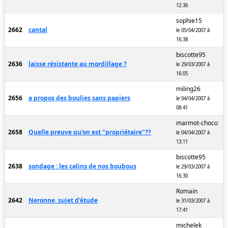
12:36
sophie15
2662
cantal
le 05/04/2007 à
16:38
biscotte95
2636
laisse résistante au mordillage ?
le 29/03/2007 à
16:05
miling26
2656
a propos des boulies sans papiers
le 04/04/2007 à
08:41
marmot-choco
2658
Quelle preuve qu'on est "propriétaire"??
le 04/04/2007 à
13:11
biscotte95
2638
sondage : les calins de nos boubous
le 29/03/2007 à
16:30
Romain
2642
Neronne, sujet d'étude
le 31/03/2007 à
17:41
michelek