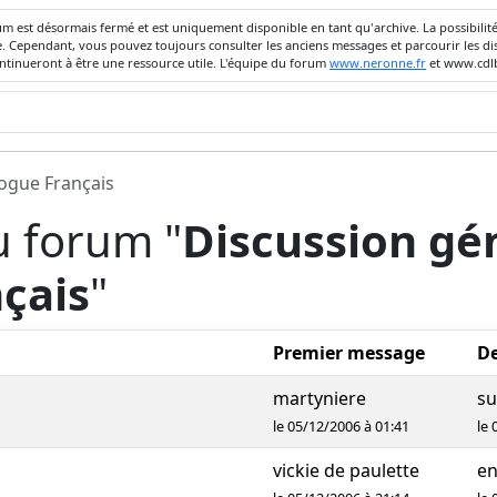
um est désormais fermé et est uniquement disponible en tant qu'archive. La possibili
ivée. Cependant, vous pouvez toujours consulter les anciens messages et parcourir les
ontinueront à être une ressource utile. L'équipe du forum
www.neronne.fr
et www.cdlb
dogue Français
u forum "
Discussion gén
çais
"
Premier message
De
martyniere
s
le 05/12/2006 à 01:41
le 
vickie de paulette
e