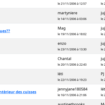
le 21/11/2006 à 12:57
le 
martyniere
ju
le 14/11/2006 à 03:06
le 
Mag
ju
gues??
le 19/11/2006 à 18:02
le 
enzo
ju
le 23/11/2006 à 13:30
le 
Chantal
ju
le 20/11/2006 à 22:43
le 
léti
PJ
le 22/11/2006 à 19:23
le 
jennyjane180584
lét
intèrieur des cuisses
le 16/11/2006 à 21:06
le 
austinetbrooks
M