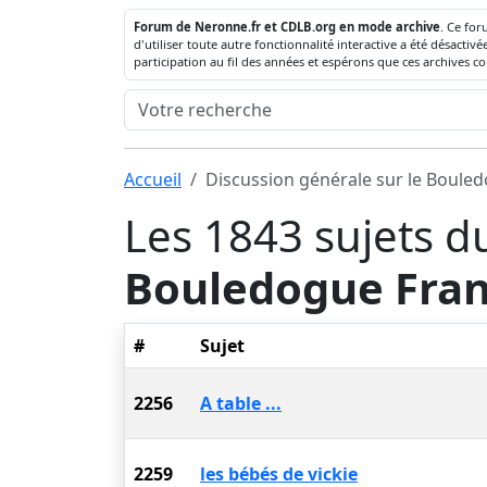
Forum de Neronne.fr et CDLB.org en mode archive
. Ce for
d'utiliser toute autre fonctionnalité interactive a été désact
participation au fil des années et espérons que ces archives c
Accueil
Discussion générale sur le Boule
Les 1843 sujets d
Bouledogue Fran
#
Sujet
2256
A table ...
2259
les bébés de vickie