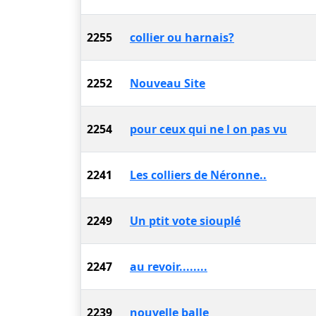
2255
collier ou harnais?
2252
Nouveau Site
2254
pour ceux qui ne l on pas vu
2241
Les colliers de Néronne..
2249
Un ptit vote siouplé
2247
au revoir........
2239
nouvelle balle