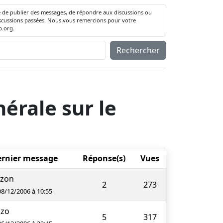
té de publier des messages, de répondre aux discussions ou
 discussions passées. Nous vous remercions pour votre
.org.
Rechercher
érale sur le
rnier message
Réponse(s)
Vues
uzon
2
273
08/12/2006 à 10:55
nzo
5
317