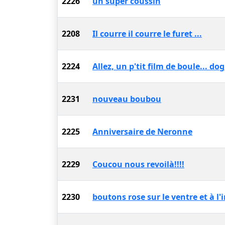
2226
un super coussin
2208
Il courre il courre le furet ...
2224
Allez, un p'tit film de boule... do
2231
nouveau boubou
2225
Anniversaire de Neronne
2229
Coucou nous revoilà!!!!
2230
boutons rose sur le ventre et à l'