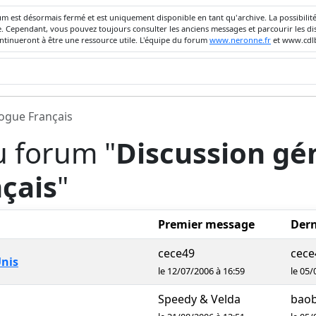
um est désormais fermé et est uniquement disponible en tant qu'archive. La possibili
ivée. Cependant, vous pouvez toujours consulter les anciens messages et parcourir les
ontinueront à être une ressource utile. L'équipe du forum
www.neronne.fr
et www.cdlb
dogue Français
u forum "
Discussion gén
çais
"
Premier message
Dern
cece49
cece
Unis
le 12/07/2006 à 16:59
le 05/
Speedy & Velda
baob