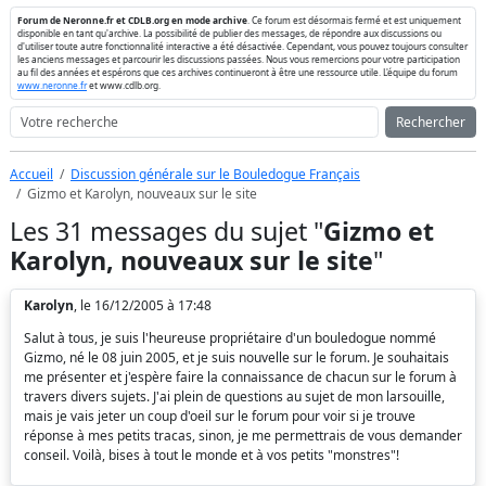
Forum de Neronne.fr et CDLB.org en mode archive
. Ce forum est désormais fermé et est uniquement
disponible en tant qu'archive. La possibilité de publier des messages, de répondre aux discussions ou
d'utiliser toute autre fonctionnalité interactive a été désactivée. Cependant, vous pouvez toujours consulter
les anciens messages et parcourir les discussions passées. Nous vous remercions pour votre participation
au fil des années et espérons que ces archives continueront à être une ressource utile. L'équipe du forum
www.neronne.fr
et www.cdlb.org.
Rechercher
Accueil
Discussion générale sur le Bouledogue Français
Gizmo et Karolyn, nouveaux sur le site
Les 31 messages du sujet "
Gizmo et
Karolyn, nouveaux sur le site
"
Karolyn
, le 16/12/2005 à 17:48
Salut à tous, je suis l'heureuse propriétaire d'un bouledogue nommé
Gizmo, né le 08 juin 2005, et je suis nouvelle sur le forum. Je souhaitais
me présenter et j'espère faire la connaissance de chacun sur le forum à
travers divers sujets. J'ai plein de questions au sujet de mon larsouille,
mais je vais jeter un coup d'oeil sur le forum pour voir si je trouve
réponse à mes petits tracas, sinon, je me permettrais de vous demander
conseil. Voilà, bises à tout le monde et à vos petits "monstres"!