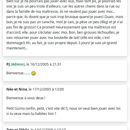
bien sûr, je ne pourrais pas jouer avec eux, mais tant pis, je pourrais les
voir. Je suis un peu triste d'ailleurs, car les autres chiens dans la rue ou
dans la famille de ma maîtresse, ils ne veulent pas jouer avec moi...
parce que, ils disent que je suis trop brusque quand je joues! Ouais, mais
bon, je ne suis pas un caniche, moi! Je sais, je pèse un peu (8kg) et je n'ai
pas fini de grossir! Ca promet! Heureusement que ma maîtresse est
d'accord, elle, pour s'éclater avec moi. Bon, ben grosses léchouilles, je
vais retourner jouer avec ma bouteille de lait! (elle est vide, c'est
dommage!) Ah, au fait, je suis propre depuis 3 jours! Je suis un grand
maintenant...
PJ
(Admin)
, le 16/12/2005 à 21:31
Bienvenue........
Néo et Nina
, le 17/12/2005 à 13:00
Bienvenue à vous deux !
Petit Gizmo (enfin, petit, c'est vite dit !), nous on veut bien jouer avec toi
si tu veux mais tu habites loin ?
Toto et Tékila
, le 17/12/2005 à 13:10