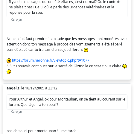
Il y a des messages qui ont été effacés, c'est normal? Ou le contexte
ne plaisait pas? Celui où je parle des urgences vétérinaires et la
réponse pour la spa.
Karolyn
Non en fait faut prendre l'habitude que les messages sont modérés avec
attention donc ton message à propos des vomissements a été séparé
puis déplacé car tu traitais d'un sujet différent
https://forum.neronne.fr/viewtopic.php?t=1077
^ Si tu pouvais continuer sur la santé de Gizmo là ce serait plus claire
angel.s
, le 18/12/2005 à 23:12
Pour Arthur et Angel, ok pour Montauban, on se tient au courant sur le
forum. Quel âge il a ton bouli?
Karolyn
pas de souci pour montauban ! il me tarde !