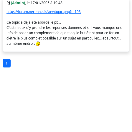
PJ
(Admin)
, le 17/01/2005 à 19:48
https://forum.neronne.fr/viewtopic.php?t=193
Ce topic a déjà été abordé le pb...
C'est mieux d'y prendre les réponses données et si il vous manque une
info de poser un complément de question, le but étant pour ce forum
d'être le plus complet possible sur un sujet en particulier.... et surtout...
au même endroit
1