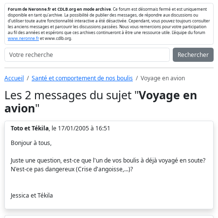
Forum de Neronne.fr et CDLB.org en mode archive
. Ce forum est désormais fermé et est uniquement
disponible en tant qu'archive. La possibilité de publier des messages, de répondre aux discussions ou
d'utiliser toute autre fonctionnalité interactive a été désactivée. Cependant, vous pouvez toujours consulter
les anciens messages et parcourir les discussions passées. Nous vous remercions pour votre participation
au fil des années et espérons que ces archives continueront à être une ressource utile. L'équipe du forum
www.neronne.fr
et www.cdlb.org.
Rechercher
Accueil
Santé et comportement de nos boulis
Voyage en avion
Les 2 messages du sujet "
Voyage en
avion
"
Toto et Tékila
, le 17/01/2005 à 16:51
Bonjour à tous,
Juste une question, est-ce que l'un de vos boulis à déjà voyagé en soute?
N'est-ce pas dangereux (Crise d'angoisse,...)?
Jessica et Tékila