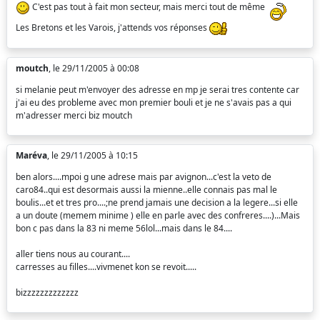
C'est pas tout à fait mon secteur, mais merci tout de même
Les Bretons et les Varois, j'attends vos réponses
moutch
, le 29/11/2005 à 00:08
si melanie peut m'envoyer des adresse en mp je serai tres contente car
j'ai eu des probleme avec mon premier bouli et je ne s'avais pas a qui
m'adresser merci biz moutch
Maréva
, le 29/11/2005 à 10:15
ben alors....mpoi g une adrese mais par avignon...c'est la veto de
caro84..qui est desormais aussi la mienne..elle connais pas mal le
boulis...et et tres pro....;ne prend jamais une decision a la legere...si elle
a un doute (memem minime ) elle en parle avec des confreres....)...Mais
bon c pas dans la 83 ni meme 56lol...mais dans le 84....
aller tiens nous au courant....
carresses au filles....vivmenet kon se revoit.....
bizzzzzzzzzzzzz