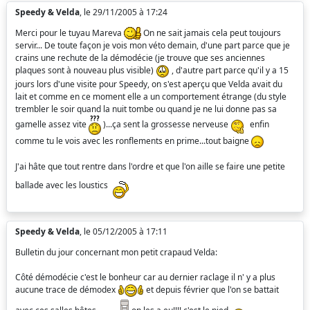
Speedy & Velda
, le 29/11/2005 à 17:24
Merci pour le tuyau Mareva
On ne sait jamais cela peut toujours
servir... De toute façon je vois mon véto demain, d'une part parce que je
crains une rechute de la démodécie (je trouve que ses anciennes
plaques sont à nouveau plus visible)
, d'autre part parce qu'il y a 15
jours lors d'une visite pour Speedy, on s'est aperçu que Velda avait du
lait et comme en ce moment elle a un comportement étrange (du style
trembler le soir quand la nuit tombe ou quand je ne lui donne pas sa
gamelle assez vite
)...ça sent la grossesse nerveuse
enfin
comme tu le vois avec les ronflements en prime...tout baigne
J'ai hâte que tout rentre dans l'ordre et que l'on aille se faire une petite
ballade avec les loustics
Speedy & Velda
, le 05/12/2005 à 17:11
Bulletin du jour concernant mon petit crapaud Velda:
Côté démodécie c'est le bonheur car au dernier raclage il n' y a plus
aucune trace de démodex
et depuis février que l'on se battait