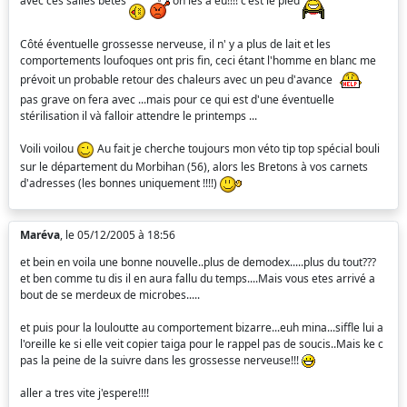
avec ces salles bêtes
on les a eu!!!! c'est le pied
Côté éventuelle grossesse nerveuse, il n' y a plus de lait et les
comportements loufoques ont pris fin, ceci étant l'homme en blanc me
prévoit un probable retour des chaleurs avec un peu d'avance
pas grave on fera avec ...mais pour ce qui est d'une éventuelle
stérilisation il và falloir attendre le printemps ...
Voili voilou
Au fait je cherche toujours mon véto tip top spécial bouli
sur le département du Morbihan (56), alors les Bretons à vos carnets
d'adresses (les bonnes uniquement !!!!)
Maréva
, le 05/12/2005 à 18:56
et bein en voila une bonne nouvelle..plus de demodex.....plus du tout???
et ben comme tu dis il en aura fallu du temps....Mais vous etes arrivé a
bout de se merdeux de microbes.....
et puis pour la louloutte au comportement bizarre...euh mina...siffle lui a
l'oreille ke si elle veit copier taiga pour le rappel pas de soucis..Mais ke c
pas la peine de la suivre dans les grossesse nerveuse!!!
aller a tres vite j'espere!!!!