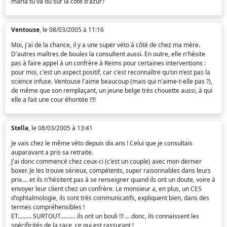
maria tu va ou sur la cote d'azur?
Ventouse
, le 08/03/2005 à 11:16
Moi, j'ai de la chance, il y a une super véto à côté de chez ma mère.
D'autres maîtres de boules la consultent aussi. En outre, elle n'hésite
pas à faire appel à un confrère à Reims pour certaines interventions :
pour moi, c'est un aspect positif, car c'est reconnaître qu'on n'est pas la
science infuse. Ventouse l'aime beaucoup (mais qui n'aime-t-elle pas ?),
de même que son remplaçant, un jeune belge très chouette aussi, à qui
elle a fait une cour éhontée !!!!
Stella
, le 08/03/2005 à 13:41
Je vais chez le même véto depuis dix ans ! Celui que je consultais
auparavant a pris sa retraite.
J'ai donc commencé chez ceux-ci (c'est un couple) avec mon dernier
boxer. Je les trouve sérieux, compétents, super raisonnables dans leurs
prix.... et ils n'hésitent pas à se renseigner quand ils ont un doute, voire à
envoyer leur client chez un confrère. Le monsieur a, en plus, un CES
d'ophtalmologie, ils sont très communicatifs, expliquent bien, dans des
termes compréhensibles !
ET......... SURTOUT.......... ils ont un bouli !!! ... donc, ils connaissent les
spécificités de la race, ce qui est rassurant !