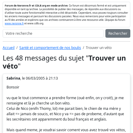
Forum de Neronne.fr et CDLB.org en mode archive
. Ce forum est désormais fermé et est uniquement
disponible en tant qu'archive. La possibilité de publier des messages, de répondre aux discussions ou
d'utiliser toute autre fonctionnalité interactive a été désactivée. Cependant, vous pouvez toujours consulter
les anciens messages et parcourir les discussions passées. Nous vous remercions pour votre participation
au fil des années et espérons que ces archives continueront à être une ressource utile. L'équipe du forum
www.neronne.fr
et www.cdlb.org.
Rechercher
Accueil
Santé et comportement de nos boulis
Trouver un véto
Les 48 messages du sujet "
Trouver un
véto
"
Sabrina
, le 06/03/2005 à 21:13
Bonsoir
vu que le tout commence a prendre forme (oué enfin, on y croit!), je me
renseigne et là je cherche un bon véto.
Celui de Nico (enifn Thomy, lol) me parait bien, le chien de ma mère y
allait => jamais de soucis, et Nico y va => pas de probeme, d'autant que
les secrétaires ont apparemment du boul français et anglais.
Mais quand meme, je voudrai savoir coment vous avez trouvé vos vétos,