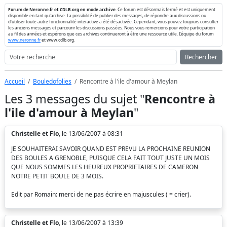
Forum de Neronne.fr et CDLB.org en mode archive
. Ce forum est désormais fermé et est uniquement
disponible en tant qu'archive. La possibilité de publier des messages, de répondre aux discussions ou
d'utiliser toute autre fonctionnalité interactive a été désactivée. Cependant, vous pouvez toujours consulter
les anciens messages et parcourir les discussions passées. Nous vous remercions pour votre participation
au fil des années et espérons que ces archives continueront à être une ressource utile. L'équipe du forum
www.neronne.fr
et www.cdlb.org.
Rechercher
Accueil
Bouledofolies
Rencontre à l'ile d'amour à Meylan
Les 3 messages du sujet "
Rencontre à
l'ile d'amour à Meylan
"
Christelle et Flo
, le 13/06/2007 à 08:31
JE SOUHAITERAI SAVOIR QUAND EST PREVU LA PROCHAINE REUNION
DES BOULES A GRENOBLE, PUISQUE CELA FAIT TOUT JUSTE UN MOIS
QUE NOUS SOMMES LES HEUREUX PROPRIETAIRES DE CAMERON
NOTRE PETIT BOULE DE 3 MOIS.
Edit par Romain: merci de ne pas écrire en majuscules ( = crier).
Christelle et Flo
, le 13/06/2007 à 13:39