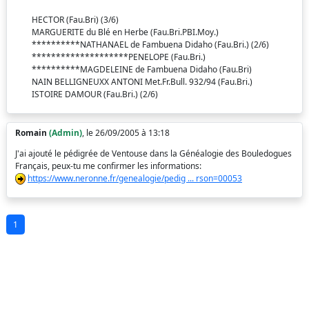
HECTOR (Fau.Bri) (3/6)
MARGUERITE du Blé en Herbe (Fau.Bri.PBI.Moy.)
**********NATHANAEL de Fambuena Didaho (Fau.Bri.) (2/6)
********************PENELOPE (Fau.Bri.)
**********MAGDELEINE de Fambuena Didaho (Fau.Bri)
NAIN BELLIGNEUXX ANTONI Met.Fr.Bull. 932/94 (Fau.Bri.)
ISTOIRE DAMOUR (Fau.Bri.) (2/6)
Romain
(Admin)
, le 26/09/2005 à 13:18
J'ai ajouté le pédigrée de Ventouse dans la Généalogie des Bouledogues
Français, peux-tu me confirmer les informations:
https://www.neronne.fr/genealogie/pedig ... rson=00053
1