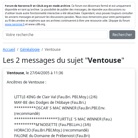
Forum de Neronne.fr et CDLB.org en mode archive
. Ce forum est désormais fermé et est uniquement
disponible en tant qu'archive. La possibilité de publier des messages, de répondre aux discussions ou
d'utiliser toute autre fonctionnalité interactive a été désactivée. Cependant, vous pouvez toujours consulter
les anciens messages et parcourir les discussions passées. Nous vous remercions pour votre participation
au fil des années et espérons que ces archives continueront à être une ressource utile. L'équipe du forum
www.neronne.fr
et www.cdlb.org.
Rechercher
Accueil
Généalogie
Ventouse
Les 2 messages du sujet "
Ventouse
"
Ventouse
, le 27/04/2005 à 11:36
Ancêtres de Ventouse :
LITTLE-KING de Clair Val (Fau.Bri. PBI.Moy.) (2/6)
MAY-BE des Dodges de l'Abbaye (Fau.Bri.)
**********OSCAR' S MAC WINNER (Fau.Bri.PBI.Env.
(recommandé)
********************TURTTLE 'S MAC WINNER (Fau.)
**********M'NOISETTE (Fau.PBI.Lim.) (3/6)
HORACIO (Fau.Bri.PBI.Moy.) (recommandé)
FALONE du Domaine de Prébenoist (Fau.Bri)