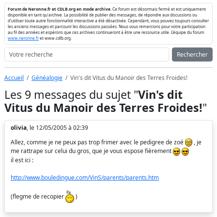
Forum de Neronne.fr et CDLB.org en mode archive
. Ce forum est désormais fermé et est uniquement
disponible en tant qu'archive. La possibilité de publier des messages, de répondre aux discussions ou
d'utiliser toute autre fonctionnalité interactive a été désactivée. Cependant, vous pouvez toujours consulter
les anciens messages et parcourir les discussions passées. Nous vous remercions pour votre participation
au fil des années et espérons que ces archives continueront à être une ressource utile. L'équipe du forum
www.neronne.fr
et www.cdlb.org.
Rechercher
Accueil
Généalogie
Vin's dit Vitus du Manoir des Terres Froides!
Les 9 messages du sujet "
Vin's dit
Vitus du Manoir des Terres Froides!
"
olivia
, le 12/05/2005 à 02:39
Allez, comme je ne peux pas trop frimer avec le pedigree de zoé
, je
me rattrape sur celui du gros, que je vous espose fièrement
il est ici :
http://www.bouledingue.com/VinS/parents/parents.htm
(flegme de recopier
)