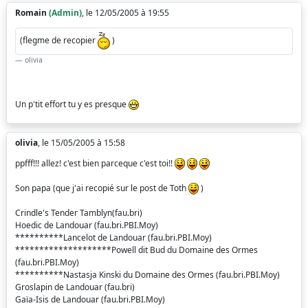
Romain
(Admin)
, le 12/05/2005 à 19:55
(flegme de recopier
)
olivia
Un p'tit effort tu y es presque
olivia
, le 15/05/2005 à 15:58
ppfff!!! allez! c'est bien parceque c'est toi!!
Son papa (que j'ai recopié sur le post de Toth
)
Crindle's Tender Tamblyn(fau.bri)
Hoedic de Landouar (fau.bri.PBI.Moy)
**********Lancelot de Landouar (fau.bri.PBI.Moy)
********************Powell dit Bud du Domaine des Ormes
(fau.bri.PBI.Moy)
**********Nastasja Kinski du Domaine des Ormes (fau.bri.PBI.Moy)
Groslapin de Landouar (fau.bri)
Gaïa-Isis de Landouar (fau.bri.PBI.Moy)