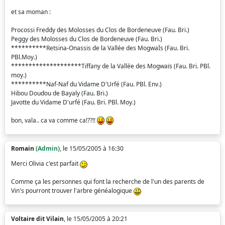
et sa moman :
Procossi Freddy des Molosses du Clos de Bordeneuve (Fau. Bri.)
Peggy des Molosses du Clos de Bordeneuve (Fau. Bri.)
**********Retsina-Onassis de la Vallée des MogwaÏs (Fau. Bri.
PBl.Moy.)
********************Tiffany de la Vallée des Mogwaïs (Fau. Bri. PBl.
moy.)
**********Naf-Naf du Vidame D'Urfé (Fau. PBl. Env.)
Hibou Doudou de Bayaly (Fau. Bri.)
Javotte du Vidame D'urfé (Fau. Bri. PBl. Moy.)
bon, vala.. ca va comme ca!??!!
Romain
(Admin)
, le 15/05/2005 à 16:30
Merci Olivia c'est parfait
Comme ça les personnes qui font la recherche de l'un des parents de
Vin's pourront trouver l'arbre généalogique
Voltaire dit Vilain
, le 15/05/2005 à 20:21