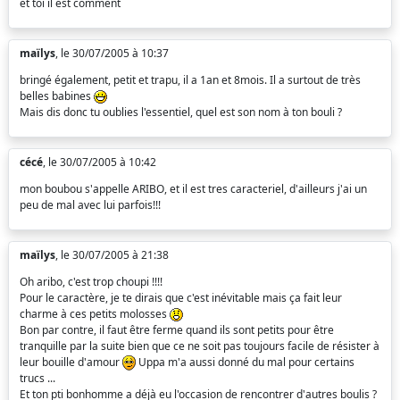
et toi il est comment
maïlys
, le 30/07/2005 à 10:37
bringé également, petit et trapu, il a 1an et 8mois. Il a surtout de très
belles babines
Mais dis donc tu oublies l'essentiel, quel est son nom à ton bouli ?
cécé
, le 30/07/2005 à 10:42
mon boubou s'appelle ARIBO, et il est tres caracteriel, d'ailleurs j'ai un
peu de mal avec lui parfois!!!
maïlys
, le 30/07/2005 à 21:38
Oh aribo, c'est trop choupi !!!!
Pour le caractère, je te dirais que c'est inévitable mais ça fait leur
charme à ces petits molosses
Bon par contre, il faut être ferme quand ils sont petits pour être
tranquille par la suite bien que ce ne soit pas toujours facile de résister à
leur bouille d'amour
Uppa m'a aussi donné du mal pour certains
trucs ...
Et ton pti bonhomme a déjà eu l'occasion de rencontrer d'autres boulis ?