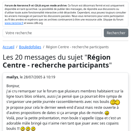
Forum de Neronne.fr et CDLB.org en mode archive
. Ce forum est désormais fermé et est uniquement
disponible en tant qu'archive. La possibilité de publier des messages, de répondre aux discussions ou
d'utiliser toute autre fonctionnalité interactive a été désactivée. Cependant, vous pouvez toujours consulter
les anciens messages et parcourir les discussions passées. Nous vous remercions pour votre participation
au fil des années et espérons que ces archives continueront à être une ressource utile. L'équipe du forum
www.neronne.fr
et www.cdlb.org.
Rechercher
Accueil
Bouledofolies
Région Centre - recherche participants
Les 20 messages du sujet "
Région
Centre - recherche participants
"
maïlys
, le 28/07/2005 à 10:19
Bonjour,
j'ai cru remarquer sur le forum que plusieurs membres habitaient sur la
ligne tours blois orléans, aussi j'ai pensé que ça pourrait être sympa de
s'organiser une petite journée rassemblements avec nos boulis
Je propose pour cela le dernier week-end d'aout mais reste ouverte à
d'autres propositions de dates si ça arrange plus de monde.
Voilà, pour la petite présentation, mon boule s'appelle Uppa et c'est un
adorable mâle bringé qui n'aime rien tant que jouer avec ses copains
boulis !!!