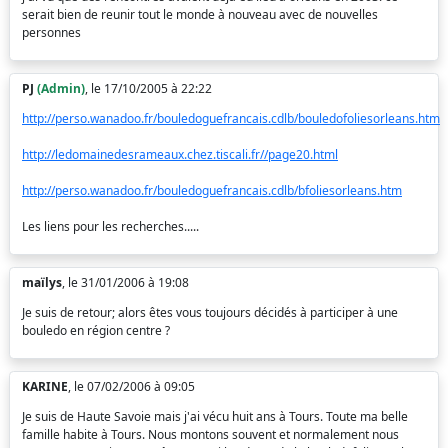
serait bien de reunir tout le monde à nouveau avec de nouvelles
personnes
PJ
(Admin)
, le 17/10/2005 à 22:22
http://perso.wanadoo.fr/bouledoguefrancais.cdlb/bouledofoliesorleans.htm
http://ledomainedesrameaux.chez.tiscali.fr//page20.html
http://perso.wanadoo.fr/bouledoguefrancais.cdlb/bfoliesorleans.htm
Les liens pour les recherches.....
maïlys
, le 31/01/2006 à 19:08
Je suis de retour; alors êtes vous toujours décidés à participer à une
bouledo en région centre ?
KARINE
, le 07/02/2006 à 09:05
Je suis de Haute Savoie mais j'ai vécu huit ans à Tours. Toute ma belle
famille habite à Tours. Nous montons souvent et normalement nous