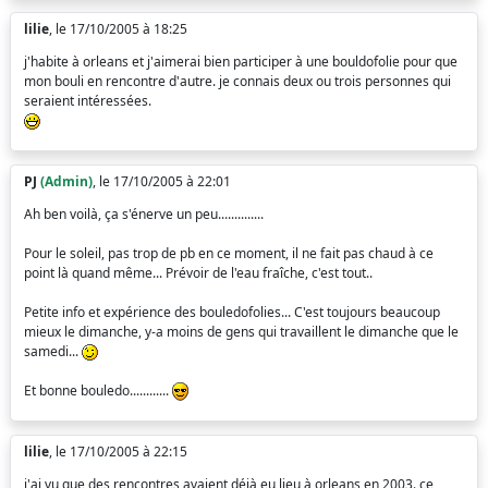
lilie
, le 17/10/2005 à 18:25
j'habite à orleans et j'aimerai bien participer à une bouldofolie pour que
mon bouli en rencontre d'autre. je connais deux ou trois personnes qui
seraient intéressées.
PJ
(Admin)
, le 17/10/2005 à 22:01
Ah ben voilà, ça s'énerve un peu..............
Pour le soleil, pas trop de pb en ce moment, il ne fait pas chaud à ce
point là quand même... Prévoir de l'eau fraîche, c'est tout..
Petite info et expérience des bouledofolies... C'est toujours beaucoup
mieux le dimanche, y-a moins de gens qui travaillent le dimanche que le
samedi...
Et bonne bouledo............
lilie
, le 17/10/2005 à 22:15
j'ai vu que des rencontres avaient déjà eu lieu à orleans en 2003. ce