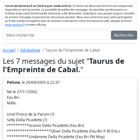
Forum de Neronne.fr et CDLB.org en mode archive
. Ce forum est désormais fermé et est uniquement
disponible en tant qu'archive. La possibilité de publier des messages, de répondre aux discussions ou
d'utiliser toute autre fonctionnalité interactive a été désactivée. Cependant, vous pouvez toujours consulter
les anciens messages et parcourir les discussions passées. Nous vous remercions pour votre participation
au fil des années et espérons que ces archives continueront à être une ressource utile. L'équipe du forum
www.neronne.fr
et www.cdlb.org.
Rechercher
Accueil
Généalogie
Taurus de l'Empreinte de Cabal.
Les 7 messages du sujet "
Taurus de
l'Empreinte de Cabal.
"
Pelisse
, le 26/09/2005 à 22:37
Né le 27/11/2002.
Fau Bri.
Mâle.
Uriel Prince de la Parure (?)
Selly Della Picadette (?)
**********Aramis Della Picadette (Fau Bri)
********************Oliver Della Picadette (Fau Bri P. Bl Env.)
**********Undamme Della Picadette (Fau Bri Pbl Moy)