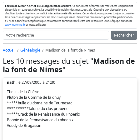
Forum de Neronne.fr et CDLB.org en mode archive
. Ce forum est désormais fermé et est uniquement
disponible en tant qu'archive. La possibilité de publier des messages, de répondre aux discussions ou
d'utiliser toute autre fonctionnalité interactive a été désactivée. Cependant, vous pouvez toujours consulter
les anciens messages et parcourir les discussions passées. Nous vous remercions pour votre participation
au fil des années et espérons que ces archives continueront à être une ressource utile. L'équipe du forum
www.neronne.fr
et www.cdlb.org.
Rechercher
Accueil
Généalogie
Madison de la font de Nimes
Les 10 messages du sujet "
Madison de
la font de Nimes
"
nath
, le 27/09/2005 à 21:30
Thetis de la Chérie
Pluton de la Comme de la dhuy
*****bulle du domaine de Tournesac
**********falone du clos prebenoit
*****Crack de la Renaissance du Phoenix
Bonnie de la Rennasisance du phoenix
Voudy de Bragassin