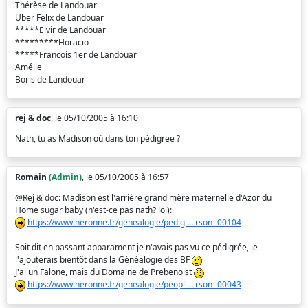
Thérèse de Landouar
Uber Félix de Landouar
*****Elvir de Landouar
*********Horacio
*****Francois 1er de Landouar
Amélie
Boris de Landouar
rej & doc
, le 05/10/2005 à 16:10
Nath, tu as Madison où dans ton pédigree ?
Romain
(Admin)
, le 05/10/2005 à 16:57
@Rej & doc: Madison est l'arrière grand mère maternelle d'Azor du
Home sugar baby (n'est-ce pas nath? lol):
https://www.neronne.fr/genealogie/pedig ... rson=00104
Soit dit en passant apparament je n'avais pas vu ce pédigrée, je
l'ajouterais bientôt dans la Généalogie des BF
J'ai un Falone, mais du Domaine de Prebenoist
https://www.neronne.fr/genealogie/peopl ... rson=00043