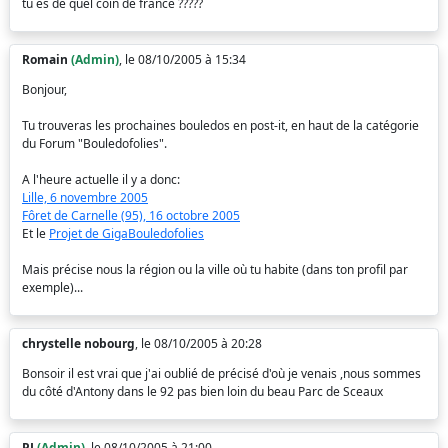
tu es de quel coin de france ?????
Romain
(Admin)
, le 08/10/2005 à 15:34
Bonjour,
Tu trouveras les prochaines bouledos en post-it, en haut de la catégorie
du Forum "Bouledofolies".
A l'heure actuelle il y a donc:
Lille, 6 novembre 2005
Fôret de Carnelle (95), 16 octobre 2005
Et le
Projet de GigaBouledofolies
Mais précise nous la région ou la ville où tu habite (dans ton profil par
exemple)...
chrystelle nobourg
, le 08/10/2005 à 20:28
Bonsoir il est vrai que j'ai oublié de précisé d'où je venais ,nous sommes
du côté d'Antony dans le 92 pas bien loin du beau Parc de Sceaux
PJ
(Admin)
, le 08/10/2005 à 21:00