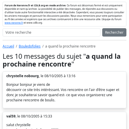
Forum de Neronne.fr et CDLB.org en mode archive
. Ce forum est désormais fermé et est uniquement
disponible en tant qu'archive. La possibilité de publier des messages, de répondre aux discussions ou
d'utiliser toute autre fonctionnalité interactive a été désactivée. Cependant, vous pouvez toujours consulter
les anciens messages et parcourir les discussions passées. Nous vous remercions pour votre participation
au fil des années et espérons que ces archives continueront à être une ressource utile. L'équipe du forum
www.neronne.fr
et www.cdlb.org.
Rechercher
Accueil
Bouledofolies
a quand la prochaine rencontre
Les 10 messages du sujet "
a quand la
prochaine rencontre
"
chrystelle nobourg
, le 08/10/2005 à 13:16
Bonjour bonjour je viens de
découvrir ce site très intéréssant. Vos rencontre on l'air d'être super et
donc je souhaiterai savoir quand est- ce que vous organiserez une
prochaine rencontre de boulis.
val59
, le 08/10/2005 à 15:33
salut chrystelle