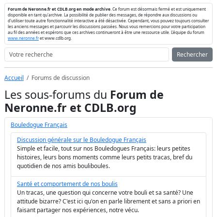
Forum de Neronne.fr et CDLB.org en mode archive
. Ce forum est désormais fermé et est uniquement
disponible en tant qu'archive. La possibilité de publier des messages, de répondre aux discussions ou
d'utiliser toute autre fonctionnalité interactive a été désactivée. Cependant, vous pouvez toujours consulter
les anciens messages et parcourir les discussions passées. Nous vous remercions pour votre participation
au fil des années et espérons que ces archives continueront à être une ressource utile. L'équipe du forum
www.neronne.fr
et www.cdlb.org.
Rechercher
Accueil
Forums de discussion
Les sous-forums du
Forum de
Neronne.fr et CDLB.org
Bouledogue Français
Discussion générale sur le Bouledogue Français
Simple et facile, tout sur nos Bouledogues Français: leurs petites
histoires, leurs bons moments comme leurs petits tracas, bref du
quotidien de nos amis bouliboules.
Santé et comportement de nos boulis
Un tracas, une question qui concerne votre bouli et sa santé? Une
attitude bizarre? C'est ici qu'on en parle librement et sans a priori en
faisant partager nos expériences, notre vécu.