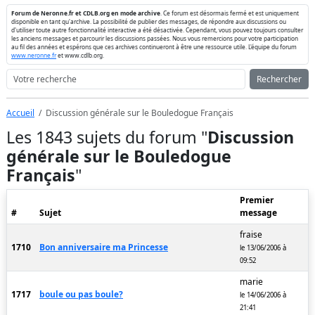
Forum de Neronne.fr et CDLB.org en mode archive
. Ce forum est désormais fermé et est uniquement
disponible en tant qu'archive. La possibilité de publier des messages, de répondre aux discussions ou
d'utiliser toute autre fonctionnalité interactive a été désactivée. Cependant, vous pouvez toujours consulter
les anciens messages et parcourir les discussions passées. Nous vous remercions pour votre participation
au fil des années et espérons que ces archives continueront à être une ressource utile. L'équipe du forum
www.neronne.fr
et www.cdlb.org.
Rechercher
Accueil
Discussion générale sur le Bouledogue Français
Les 1843 sujets du forum "
Discussion
générale sur le Bouledogue
Français
"
Premier
#
Sujet
message
fraise
1710
Bon anniversaire ma Princesse
le 13/06/2006 à
09:52
marie
1717
boule ou pas boule?
le 14/06/2006 à
21:41