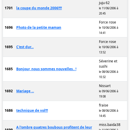
juju 62
1701
la coupe du monde 2006!!!!
le 11/06/2006 à
20:45
Force rose
1696
Photo de la petite maman
le 10/06/2006 à
14:41
Force rose
1695
C'est dur...
le 10/06/2006 à
13:52
Séverine et
sushi
1685
Bonjour, nous sommes nouvelles.. !
le 08/06/2006 à
10:32
Nissart
1692
Mariage ...
le 09/06/2006 à
19:08
fraise
1686
technique de vol!!!
le 08/06/2006 à
14:45
miss.baida38
A l'ombre quatres boubous profitent de leur
1699