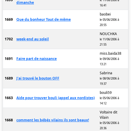
le 11/06/2006 à
dimanche
16:41
baobei
1669
Que du bonheur Tout de même
le 05/06/2006 à
20:55
NOUCHKA
1702
week-end au soleil
le 11/06/2006 à
21:55
miss.baida38
1691
Faire part de naissance
le 09/06/2006 à
13:21
Sabrina
1689
J'ai trouvé le bouton OFF
le 08/06/2006 à
19:37
bouli59
1663
Aide pour trouver bouli (appel aux nordistes)
le 05/06/2006 à
14:12
Voltaire dit
Vilain
1668
comment les bébés vilains ils sont beaux!
le 05/06/2006 à
20:36