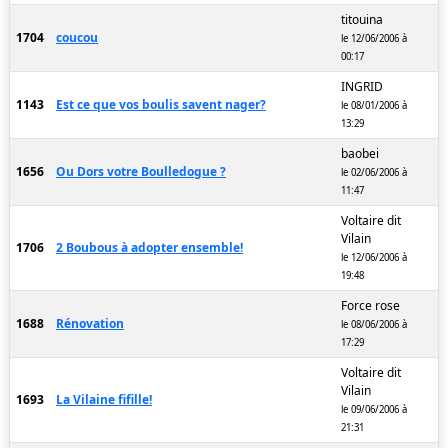
titouina
1704
coucou
le 12/06/2006 à
00:17
INGRID
1143
Est ce que vos boulis savent nager?
le 08/01/2006 à
13:29
baobei
1656
Ou Dors votre Boulledogue ?
le 02/06/2006 à
11:47
Voltaire dit
Vilain
1706
2 Boubous à adopter ensemble!
le 12/06/2006 à
19:48
Force rose
1688
Rénovation
le 08/06/2006 à
17:29
Voltaire dit
Vilain
1693
La Vilaine fifille!
le 09/06/2006 à
21:31