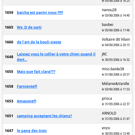
le 05/06/2006 à 16:25
nanou28
1659
baicha est parmi nous !!!!!!
le 03/06/2006 à 14:40
baobei
1665
We :D de sorti
le 05/06/2006 à 17:46
Voltaire dit Vilain
1660
de l'art de la bouli-sieste
le 04/06/2006 à 20:15
Laissez vous le collier à votre chien quand il
JRC
1648
dort...
le 30/05/2006 à 16:32
miss.baida38
1655
Mais que fait clara???
le 01/06/2006 à 20:57
Mélanie&Vanille
1658
Farniente!!!
le 03/06/2006 à 11:53
prisca
1653
Amazone!!!
le 31/05/2006 à 22:37
ARNOLD
1651
camping acceptant les chiens?
le 31/05/2006 à 21:47
enzo
1647
le gang des trois
le 30/05/2006 à 13:49