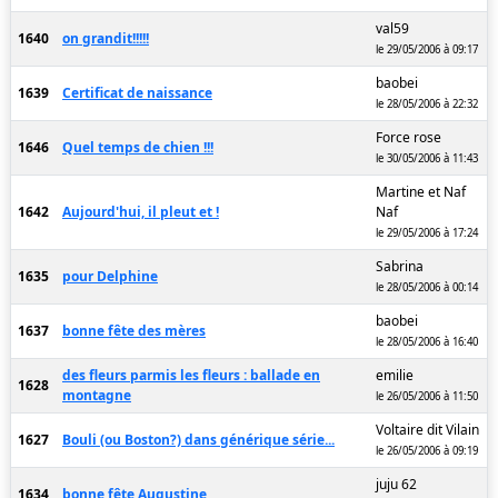
val59
1640
on grandit!!!!!
le 29/05/2006 à 09:17
baobei
1639
Certificat de naissance
le 28/05/2006 à 22:32
Force rose
1646
Quel temps de chien !!!
le 30/05/2006 à 11:43
Martine et Naf
1642
Aujourd'hui, il pleut et !
Naf
le 29/05/2006 à 17:24
Sabrina
1635
pour Delphine
le 28/05/2006 à 00:14
baobei
1637
bonne fête des mères
le 28/05/2006 à 16:40
des fleurs parmis les fleurs : ballade en
emilie
1628
montagne
le 26/05/2006 à 11:50
Voltaire dit Vilain
1627
Bouli (ou Boston?) dans générique série...
le 26/05/2006 à 09:19
juju 62
1634
bonne fête Augustine