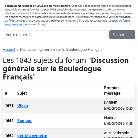
Forum de Neronne.fr et CDLB.org en mode archive
. Ce forum est désormais fermé et est uniquement
disponible en tant qu'archive. La possibilité de publier des messages, de répondre aux discussions ou
d'utiliser toute autre fonctionnalité interactive a été désactivée. Cependant, vous pouvez toujours consulter
les anciens messages et parcourir les discussions passées. Nous vous remercions pour votre participation
au fil des années et espérons que ces archives continueront à être une ressource utile. L'équipe du forum
www.neronne.fr
et www.cdlb.org.
Rechercher
Accueil
Discussion générale sur le Bouledogue Français
Les 1843 sujets du forum "
Discussion
générale sur le Bouledogue
Français
"
Premier
#
Sujet
message
KARINE
1671
Ulkan
le 06/06/2006 à 10:20
Nadine
1662
Bonjour
le 05/06/2006 à 11:38
austinetbrooks
1664
petite devinette