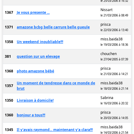
le 25/03/2006 à 16:32
Nissart
1367
Je vous presente ...
le 21/03/2006 à 08:49
prisca
1371
amazone bcbg belle carrure belle gueule
le 22/03/2006 à 13:40
miss.baida38
1358
Un weekend inoubliable!!!
le 19/03/2006 à 18:36
chouchen
381
question sur un elevage
le 27/04/2005 à 07:39
prisca
1368
photo amazone bébé
le 21/03/2006 à 14:21
Un moment de tendresse dans ce monde de
miss.baida38
1357
brut
le 18/03/2006 à 21:14
Sabrina
1350
Livraison à domicile!
le 16/03/2006 à 20:32
prisca
1360
bonjour a tous!!!
le 20/03/2006 à 14:05
miss.baida38
1345
Il y'avais raymond... maintenant y'a clara!!!
le 14/03/2006 à 21:54