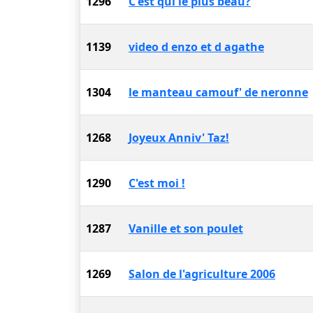
1296
C'est qui le plus beau?
1139
video d enzo et d agathe
1304
le manteau camouf' de neronne
1268
Joyeux Anniv' Taz!
1290
C'est moi !
1287
Vanille et son poulet
1269
Salon de l'agriculture 2006