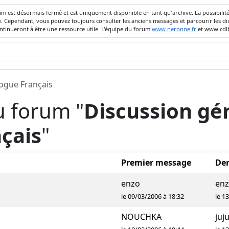
um est désormais fermé et est uniquement disponible en tant qu'archive. La possibili
ivée. Cependant, vous pouvez toujours consulter les anciens messages et parcourir les
ontinueront à être une ressource utile. L'équipe du forum
www.neronne.fr
et www.cdlb
dogue Français
u forum "
Discussion gén
çais
"
Premier message
Der
enzo
en
le 09/03/2006 à 18:32
le 1
NOUCHKA
juj