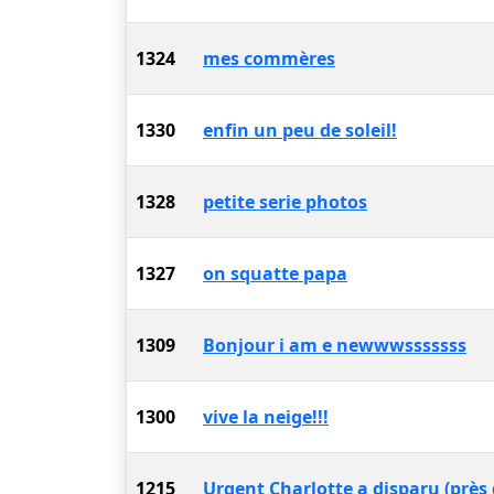
1324
mes commères
1330
enfin un peu de soleil!
1328
petite serie photos
1327
on squatte papa
1309
Bonjour i am e newwwsssssss
1300
vive la neige!!!
1215
Urgent Charlotte a disparu (près 