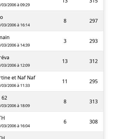
13
315
7/03/2006 à 09:29
zo
8
297
6/03/2006 à 16:14
main
3
293
6/03/2006 à 14:39
réva
13
312
6/03/2006 à 12:09
tine et Naf Naf
11
295
6/03/2006 à 11:33
u 62
8
313
5/03/2006 à 18:09
TH
6
308
5/03/2006 à 16:04
TH