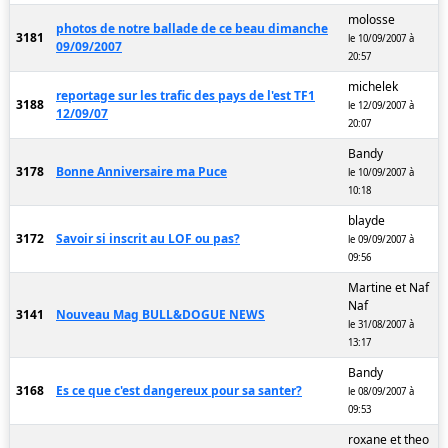
molosse
photos de notre ballade de ce beau dimanche
3181
le 10/09/2007 à
09/09/2007
20:57
michelek
reportage sur les trafic des pays de l'est TF1
3188
le 12/09/2007 à
12/09/07
20:07
Bandy
3178
Bonne Anniversaire ma Puce
le 10/09/2007 à
10:18
blayde
3172
Savoir si inscrit au LOF ou pas?
le 09/09/2007 à
09:56
Martine et Naf
Naf
3141
Nouveau Mag BULL&DOGUE NEWS
le 31/08/2007 à
13:17
Bandy
3168
Es ce que c'est dangereux pour sa santer?
le 08/09/2007 à
09:53
roxane et theo