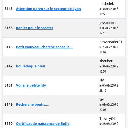
michelek
3143
Attention parvo sur le secteur de Lyon
le 31/08/2007 à
16:50
jessbooba
3158
panier pour le scooter
le 06/09/2007 à
17:13
newsreader31
3118
Petit Nouveau cherche conseils ...
le 26/08/2007 à
14:08
sboubou
3142
bouledogue bleu
le 31/08/2007 à
13:51
lily
3151
Voila la petite lily
le 04/09/2007 à
23:19
vivi
3149
Recherche boulis....
le 03/09/2007 à
22:05
Thierry34
3110
Certificat de naissance de Bulle
le 23/08/2007 à