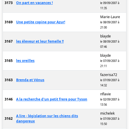
3173
On part en vacances !
le 09/09/2007 à
11:35
Marie-Laure
3169
Une petite copine pour Azur!
le 08/09/2007 à
21:00
blayde
3167
les éleveur et leur femelle !!
le 08/09/2007 à
07:46
blayde
3165
les oreilles
le 07/09/2007 à
21:11
fazerisa72
3163
Brenda et Vénus
le 07/09/2007 à
14:32
nflavie
3146
A la recherche d'un petit frere pour Tyson
le 02/09/2007 à
13:56
michelek
A lire - législation sur les chiens dits
3162
le 07/09/2007 à
dangereux
15:50