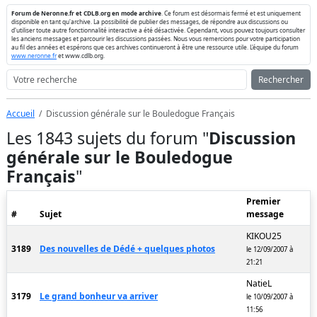
Forum de Neronne.fr et CDLB.org en mode archive
. Ce forum est désormais fermé et est uniquement
disponible en tant qu'archive. La possibilité de publier des messages, de répondre aux discussions ou
d'utiliser toute autre fonctionnalité interactive a été désactivée. Cependant, vous pouvez toujours consulter
les anciens messages et parcourir les discussions passées. Nous vous remercions pour votre participation
au fil des années et espérons que ces archives continueront à être une ressource utile. L'équipe du forum
www.neronne.fr
et www.cdlb.org.
Rechercher
Accueil
Discussion générale sur le Bouledogue Français
Les 1843 sujets du forum "
Discussion
générale sur le Bouledogue
Français
"
Premier
#
Sujet
message
KIKOU25
3189
Des nouvelles de Dédé + quelques photos
le 12/09/2007 à
21:21
NatieL
3179
Le grand bonheur va arriver
le 10/09/2007 à
11:56