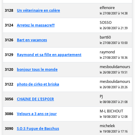
elfenoire
3128
Un véterinaire en colère
le 27/08/2007 à 14:38
SOSSO
3124
Arretez le massacre!!!
le 26/08/2007 à 21:39
bart60
3126
Bart en vacances
le 27/08/2007 à 10:00
raymond
3129
Raymond et sa fille en appartement
le 27/08/2007 à 18:36
mesboulidamours
3120
bonjour tous le monde
le 26/08/2007 à 19:51
mesboulidamours
3122
photo de cirko et briska
le 26/08/2007 à 20:26
PJ
3056
CHAINE DE L'ESPOIR
le 08/08/2007 à 21:08
M-L BICHOUT
3086
Velours a 3 ans ce jour
le 18/08/2007 à 12:08
michelek
3090
S.O.S Fugue de Bacchus
le 19/08/2007 à 17:16