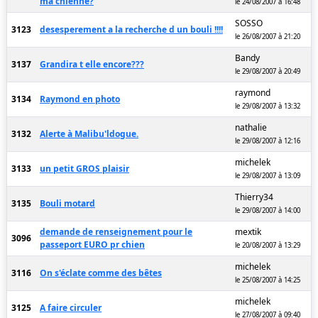
ma chienne?
le 24/08/2007 à 16:48
SOSSO
3123
desesperement a la recherche d un bouli !!!!
le 26/08/2007 à 21:20
Bandy
3137
Grandira t elle encore???
le 29/08/2007 à 20:49
raymond
3134
Raymond en photo
le 29/08/2007 à 13:32
nathalie
3132
Alerte à Malibu'ldogue.
le 29/08/2007 à 12:16
michelek
3133
un petit GROS plaisir
le 29/08/2007 à 13:09
Thierry34
3135
Bouli motard
le 29/08/2007 à 14:00
demande de renseignement pour le
mextik
3096
passeport EURO pr chien
le 20/08/2007 à 13:29
michelek
3116
On s'éclate comme des bêtes
le 25/08/2007 à 14:25
michelek
3125
A faire circuler
le 27/08/2007 à 09:40