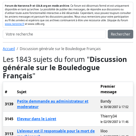
Forum de Neronne.fr et CDLB.org en mode archive
. Ce forum est désormais fermé et est uniquement
disponible en tant qu'archive. La possibilité de publier des messages, de répondre aux discussions ou
d'utiliser toute autre fonctionnalité interactive a été désactivée. Cependant, vous pouvez toujours consulter
les anciens messages et parcourir les discussions passées. Nous vous remercions pour votre participation
au fil des années et espérons que ces archives continueront à être une ressource utile. L'équipe du forum
www.neronne.fr
et www.cdlb.org.
Rechercher
Accueil
Discussion générale sur le Bouledogue Français
Les 1843 sujets du forum "
Discussion
générale sur le Bouledogue
Français
"
Premier
#
Sujet
message
Petite demmande au administrateur et
Bandy
3139
moderateur
le 30/08/2007 à 17:02
Thierry34
3145
Eleveur dans le Loiret
le 02/09/2007 à 11:46
L'eleveur est il responsable pour la mort de
liloo
3113