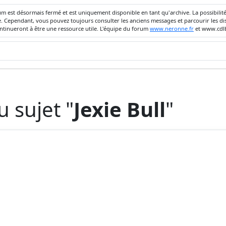
um est désormais fermé et est uniquement disponible en tant qu'archive. La possibili
ivée. Cependant, vous pouvez toujours consulter les anciens messages et parcourir les
ontinueront à être une ressource utile. L'équipe du forum
www.neronne.fr
et www.cdlb
 sujet "
Jexie Bull
"