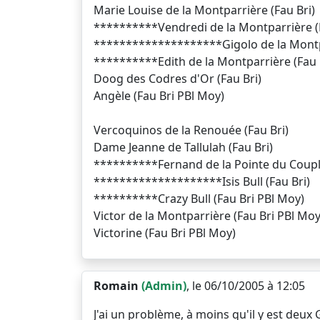
Marie Louise de la Montparrière (Fau Bri)
**********Vendredi de la Montparrière (F
********************Gigolo de la Montpa
**********Edith de la Montparrière (Fau 
Doog des Codres d'Or (Fau Bri)
Angèle (Fau Bri PBl Moy)
Vercoquinos de la Renouée (Fau Bri)
Dame Jeanne de Tallulah (Fau Bri)
**********Fernand de la Pointe du Couple
********************Isis Bull (Fau Bri)
**********Crazy Bull (Fau Bri PBl Moy)
Victor de la Montparrière (Fau Bri PBl Moy
Victorine (Fau Bri PBl Moy)
Romain
(Admin)
, le 06/10/2005 à 12:05
J'ai un problème, à moins qu'il y est deux G