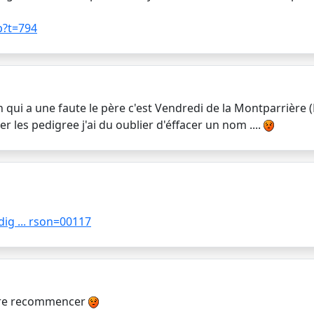
p?t=794
 qui a une faute le père c'est Vendredi de la Montparrière (Fa
r les pedigree j'ai du oublier d'éffacer un nom ....
ig ... rson=00117
faire recommencer