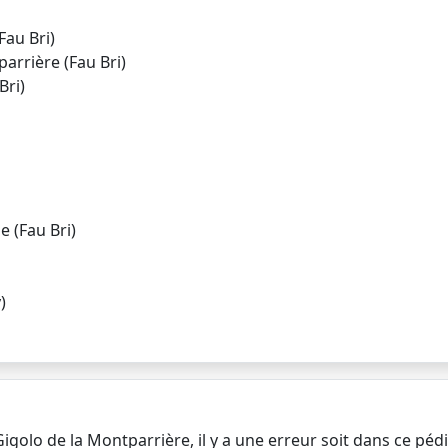
au Bri)
rrière (Fau Bri)
Bri)
 (Fau Bri)
)
igolo de la Montparrière, il y a une erreur soit dans ce pédigr