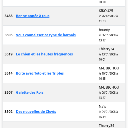
00:20
KIKOU25
3488
Bonne année à tous
le 26/12/2007 à
11:33
bounty
3505
Vous connaissez ce type de harnais
le 06/01/2008 à
13:17
Thierry34
3519
Le chien et les hautes fréquences
le 13/01/2008 à
10:01
M-L BICHOUT
3514
Boite avec Toto et les Triplés
le 10/01/2008 à
16:55
M-L BICHOUT
3507
Galette des Rois
le 06/01/2008 à
13:27
Naïs
3502
Des nouvelles de Clovis
le 04/01/2008 à
16:49
Thierry34