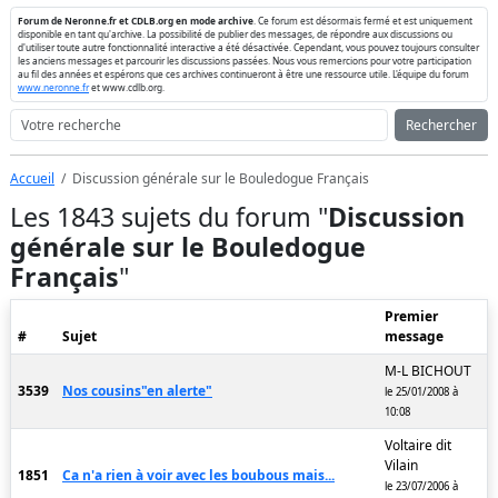
Forum de Neronne.fr et CDLB.org en mode archive
. Ce forum est désormais fermé et est uniquement
disponible en tant qu'archive. La possibilité de publier des messages, de répondre aux discussions ou
d'utiliser toute autre fonctionnalité interactive a été désactivée. Cependant, vous pouvez toujours consulter
les anciens messages et parcourir les discussions passées. Nous vous remercions pour votre participation
au fil des années et espérons que ces archives continueront à être une ressource utile. L'équipe du forum
www.neronne.fr
et www.cdlb.org.
Rechercher
Accueil
Discussion générale sur le Bouledogue Français
Les 1843 sujets du forum "
Discussion
générale sur le Bouledogue
Français
"
Premier
#
Sujet
message
M-L BICHOUT
3539
Nos cousins"en alerte"
le 25/01/2008 à
10:08
Voltaire dit
Vilain
1851
Ca n'a rien à voir avec les boubous mais...
le 23/07/2006 à