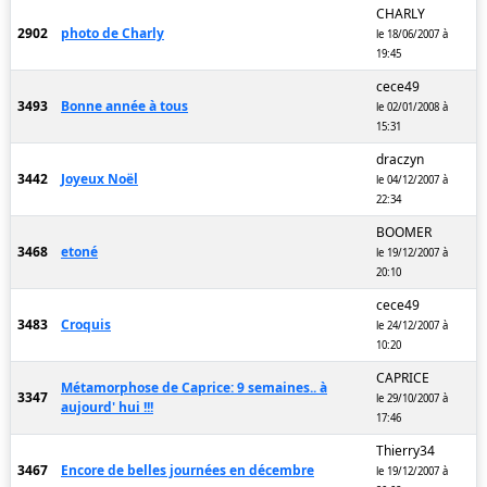
CHARLY
2902
photo de Charly
le 18/06/2007 à
19:45
cece49
3493
Bonne année à tous
le 02/01/2008 à
15:31
draczyn
3442
Joyeux Noël
le 04/12/2007 à
22:34
BOOMER
3468
etoné
le 19/12/2007 à
20:10
cece49
3483
Croquis
le 24/12/2007 à
10:20
CAPRICE
Métamorphose de Caprice: 9 semaines.. à
3347
le 29/10/2007 à
aujourd' hui !!!
17:46
Thierry34
3467
Encore de belles journées en décembre
le 19/12/2007 à