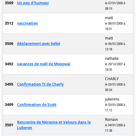
3509
Un peu d'humour
le 07/01/2008 à
08:19
matt
3512
vaccination
le 08/01/2008 à
18:51
matt
3506
déplacement avec bébé
le 06/01/2008 à
13:18
nathalie
3492
vacançes de noël de Moogwaï
le 29/12/2007 à
18:35
CHARLY
3495
Confirmation TI de Charly
le 03/01/2008 à
00:54
julienmx
3499
Confirmation de Scott
le 03/01/2008 à
11:15
Romain
Rencontre de Néronne et Velours dans le
3501
le 04/01/2008 à
Luberon
11:38