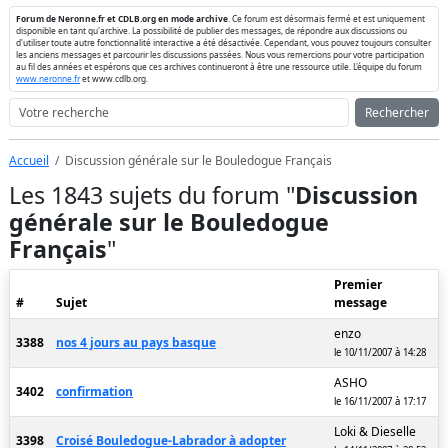
Forum de Neronne.fr et CDLB.org en mode archive
. Ce forum est désormais fermé et est uniquement
disponible en tant qu'archive. La possibilité de publier des messages, de répondre aux discussions ou
d'utiliser toute autre fonctionnalité interactive a été désactivée. Cependant, vous pouvez toujours consulter
les anciens messages et parcourir les discussions passées. Nous vous remercions pour votre participation
au fil des années et espérons que ces archives continueront à être une ressource utile. L'équipe du forum
www.neronne.fr
et www.cdlb.org.
Rechercher
Accueil
Discussion générale sur le Bouledogue Français
Les 1843 sujets du forum "
Discussion
générale sur le Bouledogue
Français
"
Premier
#
Sujet
message
enzo
3388
nos 4 jours au pays basque
le 10/11/2007 à 14:28
ASHO
3402
confirmation
le 16/11/2007 à 17:17
Loki & Dieselle
3398
Croisé Bouledogue-Labrador à adopter