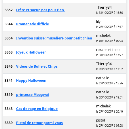
Thierry34
3352
Frère et soeur, pas pour rien.
le 31/10/2007 à 15:36
lily
3344
Promenade difficle
le 28/10/2007 à 17:17
michelek
3354
Invention suisse: museliere pour petit chien
le 01/11/2007 à 09:24
roxane et theo
3353
Joyeux Halloween
le 31/10/2007 à 17:27
Thierry34
3345
Vidéos de Bulle et Chips
le 28/10/2007 à 17:32
nathalie
3341
Happy Halloween
le 27/10/2007 à 15:26
nathalie
3319
princesse Moogwaï
le 20/10/2007 à 18:51
michelek
3343
Cas de rage en Belgique
le 27/10/2007 à 20:40
pistol
3339
Pistol de retour parmi vous
le 27/10/2007 à 04:28