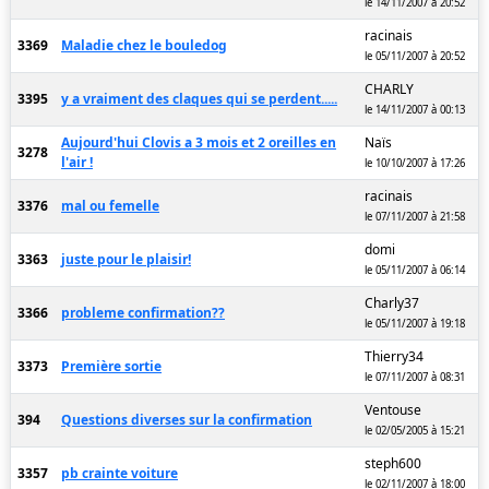
le 14/11/2007 à 20:52
racinais
3369
Maladie chez le bouledog
le 05/11/2007 à 20:52
CHARLY
3395
y a vraiment des claques qui se perdent.....
le 14/11/2007 à 00:13
Aujourd'hui Clovis a 3 mois et 2 oreilles en
Naïs
3278
l'air !
le 10/10/2007 à 17:26
racinais
3376
mal ou femelle
le 07/11/2007 à 21:58
domi
3363
juste pour le plaisir!
le 05/11/2007 à 06:14
Charly37
3366
probleme confirmation??
le 05/11/2007 à 19:18
Thierry34
3373
Première sortie
le 07/11/2007 à 08:31
Ventouse
394
Questions diverses sur la confirmation
le 02/05/2005 à 15:21
steph600
3357
pb crainte voiture
le 02/11/2007 à 18:00