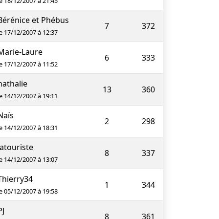
le 18/12/2007 à 21:45
Bérénice et Phébus
7
372
le 17/12/2007 à 12:37
Marie-Laure
6
333
le 17/12/2007 à 11:52
nathalie
13
360
le 14/12/2007 à 19:11
Naïs
2
298
le 14/12/2007 à 18:31
latouriste
8
337
le 14/12/2007 à 13:07
Thierry34
1
344
le 05/12/2007 à 19:58
PJ
8
361