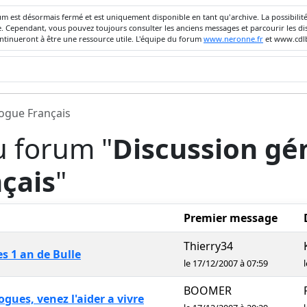
um est désormais fermé et est uniquement disponible en tant qu'archive. La possibili
ivée. Cependant, vous pouvez toujours consulter les anciens messages et parcourir les
ontinueront à être une ressource utile. L'équipe du forum
www.neronne.fr
et www.cdlb
dogue Français
u forum "
Discussion gén
çais
"
Premier message
Thierry34
s 1 an de Bulle
le 17/12/2007 à 07:59
BOOMER
ues, venez l'aider a vivre