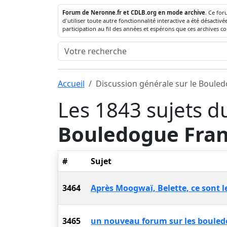
Forum de Neronne.fr et CDLB.org en mode archive
. Ce for
d'utiliser toute autre fonctionnalité interactive a été désact
participation au fil des années et espérons que ces archives c
Accueil
Discussion générale sur le Boule
Les 1843 sujets d
Bouledogue Fran
#
Sujet
3464
Après Moogwaï, Belette, ce sont le
3465
un nouveau forum sur les bouledog