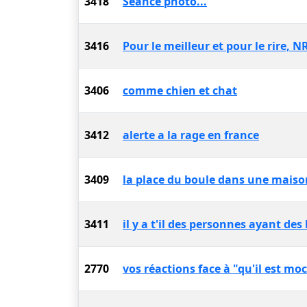
3418
Séance photo...
3416
Pour le meilleur et pour le rire, 
3406
comme chien et chat
3412
alerte a la rage en france
3409
la place du boule dans une maiso
3411
il y a t'il des personnes ayant de
2770
vos réactions face à "qu'il est moc