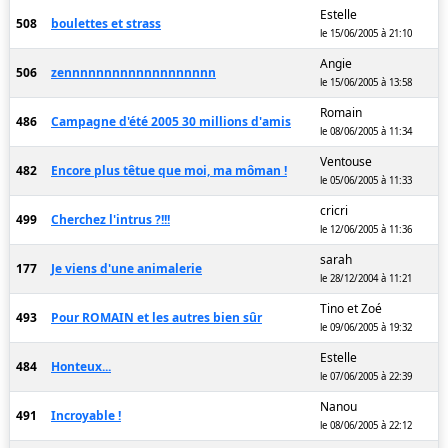
Estelle
508
boulettes et strass
le 15/06/2005 à 21:10
Angie
506
zennnnnnnnnnnnnnnnnnn
le 15/06/2005 à 13:58
Romain
486
Campagne d'été 2005 30 millions d'amis
le 08/06/2005 à 11:34
Ventouse
482
Encore plus têtue que moi, ma môman !
le 05/06/2005 à 11:33
cricri
499
Cherchez l'intrus ?!!!
le 12/06/2005 à 11:36
sarah
177
Je viens d'une animalerie
le 28/12/2004 à 11:21
Tino et Zoé
493
Pour ROMAIN et les autres bien sûr
le 09/06/2005 à 19:32
Estelle
484
Honteux...
le 07/06/2005 à 22:39
Nanou
491
Incroyable !
le 08/06/2005 à 22:12