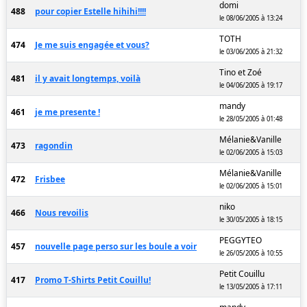
domi
488
pour copier Estelle hihihi!!!!
le 08/06/2005 à 13:24
TOTH
474
Je me suis engagée et vous?
le 03/06/2005 à 21:32
Tino et Zoé
481
il y avait longtemps, voilà
le 04/06/2005 à 19:17
mandy
461
je me presente !
le 28/05/2005 à 01:48
Mélanie&Vanille
473
ragondin
le 02/06/2005 à 15:03
Mélanie&Vanille
472
Frisbee
le 02/06/2005 à 15:01
niko
466
Nous revoilis
le 30/05/2005 à 18:15
PEGGYTEO
457
nouvelle page perso sur les boule a voir
le 26/05/2005 à 10:55
Petit Couillu
417
Promo T-Shirts Petit Couillu!
le 13/05/2005 à 17:11