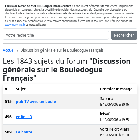
Forum de Neronne.fr et CDLB.org en mode archive
. Ce forum est désormais fermé et est uniquement
disponible en tant qu'archive. La possibilité de publier des messages, de répondre aux discussions ou
d'utiliser toute autre fonctionnalité interactive a été désactivée. Cependant, vous pouvez toujours consulter
les anciens messages et parcourir les discussions passées. Nous vous remercions pour votre participation
au fil des années et espérons que ces archives continueront à être une ressource utile. L'équipe du forum
www.neronne.fr
et www.cdlb.org.
Rechercher
Accueil
Discussion générale sur le Bouledogue Français
Les 1843 sujets du forum "
Discussion
générale sur le Bouledogue
Français
"
#
Sujet
Premier message
Sabrina
515
pub TV avec un boule
le 18/06/2005 à 20:16
leisaf
496
enfin ! :D
le 10/06/2005 à 19:35
Voltaire dit Vilain
509
La honte....
le 15/06/2005 à 21:30