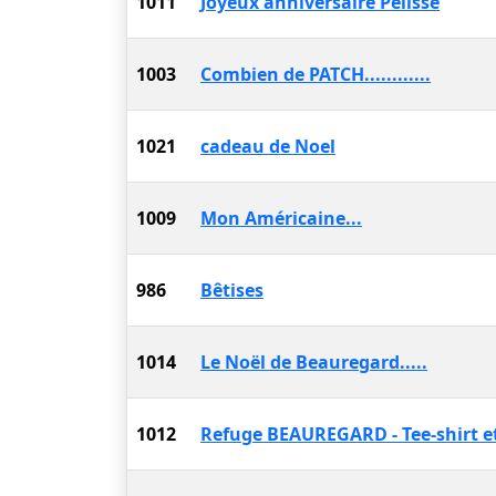
1011
Joyeux anniversaire Pelisse
1003
Combien de PATCH............
1021
cadeau de Noel
1009
Mon Américaine...
986
Bêtises
1014
Le Noël de Beauregard.....
1012
Refuge BEAUREGARD - Tee-shirt e