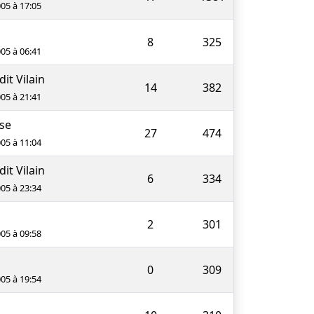
005 à 17:05
8
325
005 à 06:41
dit Vilain
14
382
005 à 21:41
se
27
474
005 à 11:04
dit Vilain
6
334
005 à 23:34
2
301
005 à 09:58
0
309
005 à 19:54