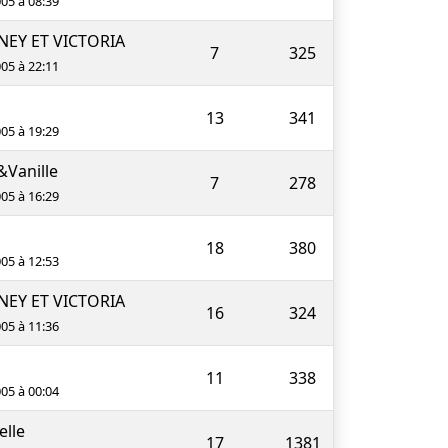
005 à 08:39
EY ET VICTORIA
7
325
005 à 22:11
13
341
005 à 19:29
&Vanille
7
278
005 à 16:29
18
380
005 à 12:53
EY ET VICTORIA
16
324
005 à 11:36
11
338
005 à 00:04
elle
17
1381