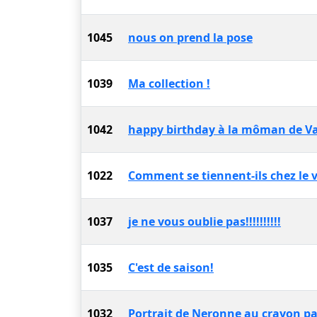
1045
nous on prend la pose
1039
Ma collection !
1042
happy birthday à la môman de Va
1022
Comment se tiennent-ils chez le v
1037
je ne vous oublie pas!!!!!!!!!!
1035
C'est de saison!
1032
Portrait de Neronne au crayon pa