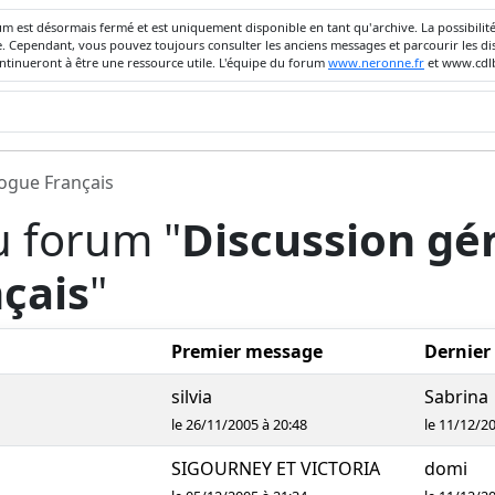
um est désormais fermé et est uniquement disponible en tant qu'archive. La possibili
ivée. Cependant, vous pouvez toujours consulter les anciens messages et parcourir les
ontinueront à être une ressource utile. L'équipe du forum
www.neronne.fr
et www.cdlb
dogue Français
u forum "
Discussion gén
çais
"
Premier message
Dernier
silvia
Sabrina
le 26/11/2005 à 20:48
le 11/12/2
SIGOURNEY ET VICTORIA
domi