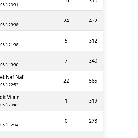
10
310
005 à 20:31
24
422
005 à 23:38
5
312
005 à 21:38
7
340
005 à 13:30
et Naf Naf
22
585
005 à 22:52
dit Vilain
1
319
005 à 20:42
0
273
005 à 12:04