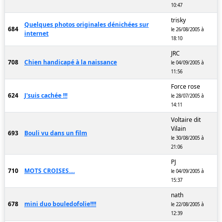
10:47
trisky
Quelques photos originales dénichées sur
684
le 26/08/2005 à
internet
18:10
JRC
708
Chien handicapé à la naissance
le 04/09/2005 à
11:56
Force rose
624
J'suis cachée !!!
le 28/07/2005 à
14:11
Voltaire dit
Vilain
693
Bouli vu dans un film
le 30/08/2005 à
21:06
PJ
710
MOTS CROISES....
le 04/09/2005 à
15:37
nath
678
mini duo bouledofolie!!!!
le 22/08/2005 à
12:39