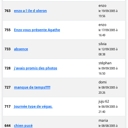
enzo
763
enzo a l ile d oleron
le 19/09/2005 à
19:56
enzo
755
Enzo vous présente Agathe
le 17/09/2005 à
16:49
silvia
733
absence
le 12/09/2005 à
08:38
stéphan
728
j'avais promis des photos
le 09/09/2005 à
16:50
domi
727
manque de temps!!!!!!
le 08/09/2005 à
20:26
juju 62
717
Journée type de végas.
le 06/09/2005 à
21:40
maria
644
chien pucé
le 08/08/2005 à