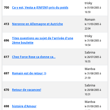
trisky
700
Ca y est, Vesta a (ENFIN!) pris du poids
le 01/09/2005 à
16:59
Romain
413
Neronne en Allemagne et Autriche
le 11/05/2005 à
22:04
trisky
Tites questions au sujet de l'arrivée d'une
696
le 31/08/2005 à
2ème boulette
14:54
Sabrina
617
Chez Force Rose ça donne ça...
le 26/07/2005 à
16:55
Maréva
697
Romain est de retour ;))
le 31/08/2005 à
21:59
Sabrina
670
Retour de vacances!
le 20/08/2005 à
10:31
Maréva
698
histoire d'Amour
le 01/09/2005 à