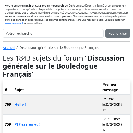
Forum de Neronne.fr et CDLB.org en mode archive
. Ce forum est désormais fermé et est uniquement
disponible en tant qu'archive. La possibilité de publier des messages, de répondre aux discussions ou
d'utiliser toute autre fonctionnalité interactive a été désactivée. Cependant, vous pouvez toujours consulter
les anciens messages et parcourir les discussions passées. Nous vous remercions pour votre participation
au fil des années et espérons que ces archives continueront à être une ressource utile. L'équipe du forum
www.neronne.fr
et www.cdlb.org.
Rechercher
Accueil
Discussion générale sur le Bouledogue Français
Les 1843 sujets du forum "
Discussion
générale sur le Bouledogue
Français
"
Premier
#
Sujet
message
Pelisse
769
Hello !!
le 20/09/2005 à
14:13
Force rose
759
PJ t'as rien vu !
le 18/09/2005 à
12:10