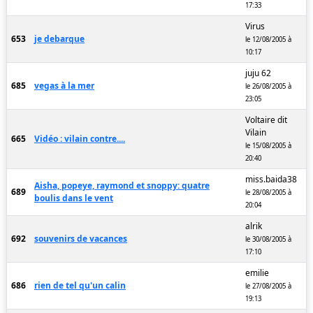
17:33
Virus
653
je debarque
le 12/08/2005 à
10:17
juju 62
685
vegas à la mer
le 26/08/2005 à
23:05
Voltaire dit
Vilain
665
Vidéo : vilain contre....
le 15/08/2005 à
20:40
miss.baida38
Aisha, popeye, raymond et snoppy: quatre
689
le 28/08/2005 à
boulis dans le vent
20:04
alrik
692
souvenirs de vacances
le 30/08/2005 à
17:10
emilie
686
rien de tel qu'un calin
le 27/08/2005 à
19:13