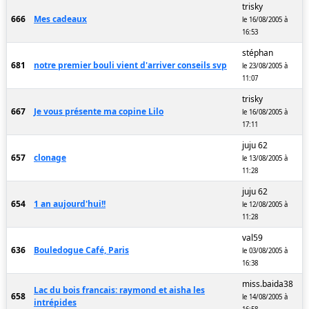
trisky
666
Mes cadeaux
le 16/08/2005 à
16:53
stéphan
681
notre premier bouli vient d'arriver conseils svp
le 23/08/2005 à
11:07
trisky
667
Je vous présente ma copine Lilo
le 16/08/2005 à
17:11
juju 62
657
clonage
le 13/08/2005 à
11:28
juju 62
654
1 an aujourd'hui!!
le 12/08/2005 à
11:28
val59
636
Bouledogue Café, Paris
le 03/08/2005 à
16:38
miss.baida38
Lac du bois francais: raymond et aisha les
658
le 14/08/2005 à
intrépides