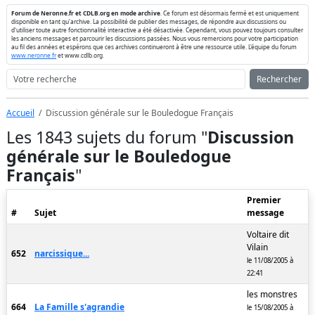
Forum de Neronne.fr et CDLB.org en mode archive
. Ce forum est désormais fermé et est uniquement
disponible en tant qu'archive. La possibilité de publier des messages, de répondre aux discussions ou
d'utiliser toute autre fonctionnalité interactive a été désactivée. Cependant, vous pouvez toujours consulter
les anciens messages et parcourir les discussions passées. Nous vous remercions pour votre participation
au fil des années et espérons que ces archives continueront à être une ressource utile. L'équipe du forum
www.neronne.fr
et www.cdlb.org.
Rechercher
Accueil
Discussion générale sur le Bouledogue Français
Les 1843 sujets du forum "
Discussion
générale sur le Bouledogue
Français
"
Premier
#
Sujet
message
Voltaire dit
Vilain
652
narcissique...
le 11/08/2005 à
22:41
les monstres
664
La Famille s'agrandie
le 15/08/2005 à