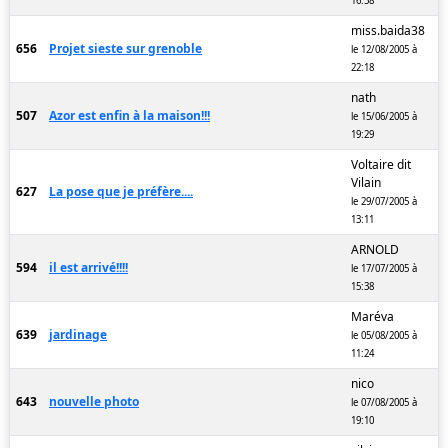
16:58
miss.baida38
656
Projet sieste sur grenoble
le 12/08/2005 à
22:18
nath
507
Azor est enfin à la maison!!!
le 15/06/2005 à
19:29
Voltaire dit
Vilain
627
La pose que je préfère....
le 29/07/2005 à
13:11
ARNOLD
594
il est arrivé!!!!
le 17/07/2005 à
15:38
Maréva
639
jardinage
le 05/08/2005 à
11:24
nico
643
nouvelle photo
le 07/08/2005 à
19:10