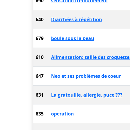
690
sensation d'étouffement
640
Diarrhées à répétition
679
boule sous la peau
610
Alimentation: taille des croquette
647
Neo et ses problèmes de coeur
631
La gratouille, allergie, puce ???
635
operation