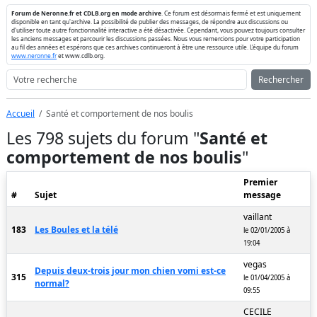
Forum de Neronne.fr et CDLB.org en mode archive
. Ce forum est désormais fermé et est uniquement
disponible en tant qu'archive. La possibilité de publier des messages, de répondre aux discussions ou
d'utiliser toute autre fonctionnalité interactive a été désactivée. Cependant, vous pouvez toujours consulter
les anciens messages et parcourir les discussions passées. Nous vous remercions pour votre participation
au fil des années et espérons que ces archives continueront à être une ressource utile. L'équipe du forum
www.neronne.fr
et www.cdlb.org.
Rechercher
Accueil
Santé et comportement de nos boulis
Les 798 sujets du forum "
Santé et
comportement de nos boulis
"
Premier
#
Sujet
message
vaillant
183
Les Boules et la télé
le 02/01/2005 à
19:04
vegas
Depuis deux-trois jour mon chien vomi est-ce
315
le 01/04/2005 à
normal?
09:55
CECILE