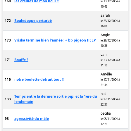
160
les oreilles de mon boul !!!
le 13/12/2004 à
10:46
sarah
172
Bouledogue perturbé
le 23/12/2004 à
16:01
Angie
173
Vriska termine bien l'année ! + bb pigeon HELP
le 26/12/2004 à
10:36
van
171
Bouffe ?
le 23/12/2004 à
11:16
Amélie
116
notre boulette détruit tout !!!
le 17/11/2004 à
21:44
nat
Temps entre la dernière sortie pipi et la 1ère du
133
le 27/11/2004 à
lendemain
22:37
cecilia
93
agressivité du mâle
le 05/11/2004 à
12:28