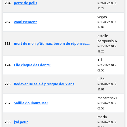
294
perte de poils
le 21/03/2005 à
15:29
vegas
287
vomissement
le 18/03/2005 à
17:09
estelle
bergounioux
113
mort de mon p'tit max, besoin de réponses....
le 16/11/2004 à
18:26
Till
124
Elle claque des dents !
le 23/11/2004 à
08:50
Cléa
223
Redevenue sale à presque deux ans
le 31/01/2005 à
11:04
macarena21
237
Saillie douloureuse?
le 16/02/2005 à
00:53
maria
233
j'ai peur
le 11/02/2005 à