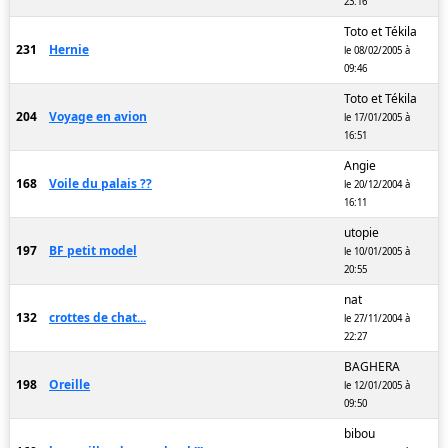
23:16
Toto et Tékila
231
Hernie
le 08/02/2005 à
09:46
Toto et Tékila
204
Voyage en avion
le 17/01/2005 à
16:51
Angie
168
Voile du palais ??
le 20/12/2004 à
16:11
utopie
197
BF petit model
le 10/01/2005 à
20:55
nat
132
crottes de chat...
le 27/11/2004 à
22:27
BAGHERA
198
Oreille
le 12/01/2005 à
09:50
bibou