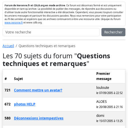
Forum de Neronne.fr et CDLB.org en mode archive
. Ce forum est désormais fermé et est uniquement
disponible en tant qu'archive. La possibilité de publier des messages, de répondre aux discussions ou
d'utiliser toute autre fonctionnalité interactive a été désactivée. Cependant, vous pouvez toujours consulter
les anciens messages et parcourir les discussions passées. Nous vous remercions pour votre participation
au fil des années et espérons que ces archives continueront à être une ressource utile. L'équipe du forum
www.neronne.fr
et www.cdlb.org.
Rechercher
Accueil
Questions techniques et remarques
Les 70 sujets du forum "
Questions
techniques et remarques
"
Premier
#
Sujet
message
louloute
721
Comment mettre un avatar?
le 07/09/2005 à 22:52
ALOES
672
photos HELP
le 20/08/2005 à 21:16
domi
580
Déconnexions intempestives
le 15/07/2005 à 13:25