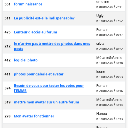
emeline
551
forum naissance
le 04/07/2005 à 22:11
Ugly
511
La publicité est-elle indispensable?
le 17/06/2005 à 17:22
Romain
475
Lenteur d'accès au forum
le 04/06/2005 à 09:47
Je n'arrive pas à mettre des photos dans mes
silvia
212
posts
le 25/01/2005 à 08:32
Mélanie&Vanille
412
logiciel photo
le 11/05/2005 à 18:48
loune
411
photos pour galerie et avatar
le 11/05/2005 à 09:23
Besoin de vous pour tester les votes pour
Romain
374
l'EMMB
le 24/04/2005 à 18:16
Mélanie&Vanille
319
mettre mon avatar sur un autre forum
le 02/04/2005 à 18:14
Nanou
278
Mon avatar fonctionne?
le 13/03/2005 à 12:43
Romain